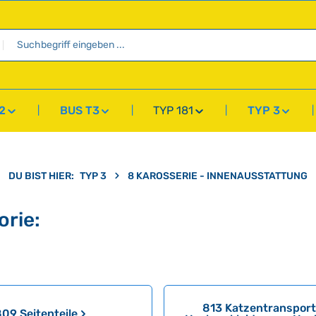
2
BUS T3
TYP 181
TYP 3
DU BIST HIER:
TYP 3
8 KAROSSERIE - INNENAUSSTATTUNG
orie:
813 Katzentranspor
09 Seitenteile