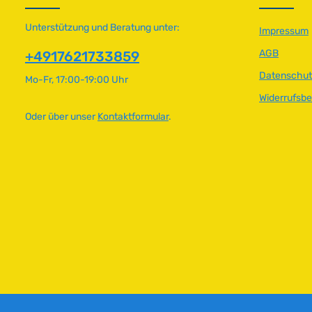
a
a
r
r
Unterstützung und Beratung unter:
Impressum
,
,
L
L
AGB
+4917621733859
i
i
e
Datenschut
e
Mo-Fr, 17:00-19:00 Uhr
f
f
Widerrufsb
e
e
Oder über unser
Kontaktformular
.
r
r
z
z
e
e
i
i
t
t
:
:
2
2
-
-
5
5
T
T
a
a
g
g
e
e