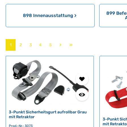
899 Befe
898 Innenausstattung
Seite
Seite
Seite
Seite
Seite
1
2
3
4
5
3-Punkt Sicherheitsgurt aufrollbar Grau
mit Retraktor
3-Punkt Sich
mit Retrakt
Prod.-Nr.: 3073