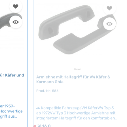
ü
g
b
a
r
,
L
i
e
f
e
r
für Käfer und
Armlehne mit Haltegriff für VW Käfer &
z
Karmann Ghia
e
i
Prod.-Nr.: 586
t
:
2
er 1959–
🚗 Kompatible FahrzeugeVW KäferVW Typ 3
 Hochwertige
ab 1972VW Typ 3 Hochwertige Armlehne mit
-
griff aus
integriertem Haltegriff für den komfortablen
5
mfortelement,
Innenausbau klassischer Volkswagen. Das
T
Regulärer Preis:
36,16 €
D
Bauteil kombiniert Funktionalität und Komfort