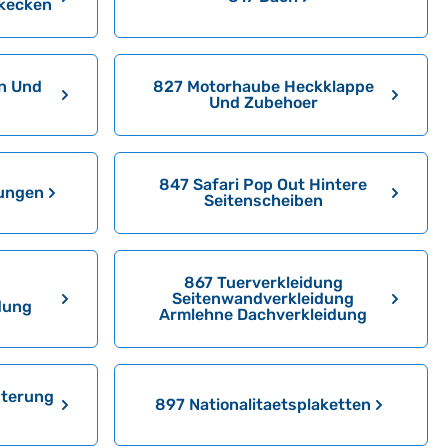
kecken
n Und
827 Motorhaube Heckklappe
Und Zubehoer
847 Safari Pop Out Hintere
tungen
Seitenscheiben
867 Tuerverkleidung
Seitenwandverkleidung
dung
Armlehne Dachverkleidung
sterung
897 Nationalitaetsplaketten