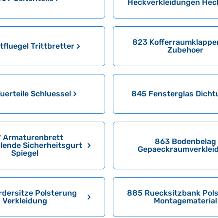
Heckverkleidungen Hec
823 Kofferraumklappe
tfluegel Trittbretter
Zubehoer
uerteile Schluessel
845 Fensterglas Dich
 Armaturenbrett
863 Bodenbelag
lende Sicherheitsgurt
Gepaeckraumverklei
Spiegel
rdersitze Polsterung
885 Ruecksitzbank Pol
Verkleidung
Montagematerial