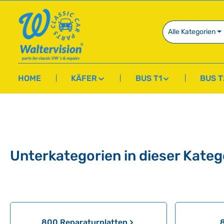
springen
Zur Hauptnavigation springen
Alle Kategorien
HOME
KÄFER
BUS T1
BUS T
Unterkategorien in dieser Kateg
Kategoriegalerie überspringen
800 Reparaturplatten
8