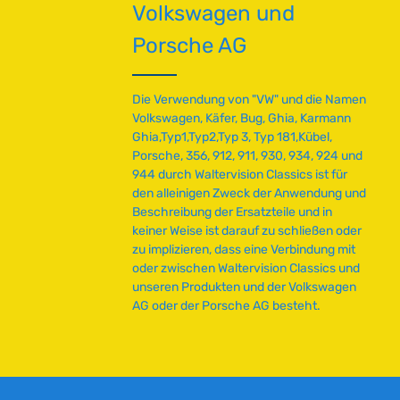
Volkswagen und
a
r
Porsche AG
,
L
i
Die Verwendung von "VW" und die Namen
e
Volkswagen, Käfer, Bug, Ghia, Karmann
f
Ghia,Typ1,Typ2,Typ 3, Typ 181,Kübel,
e
Porsche, 356, 912, 911, 930, 934, 924 und
r
944 durch Waltervision Classics ist für
z
den alleinigen Zweck der Anwendung und
e
Beschreibung der Ersatzteile und in
i
keiner Weise ist darauf zu schließen oder
t
zu implizieren, dass eine Verbindung mit
:
oder zwischen Waltervision Classics und
2
unseren Produkten und der Volkswagen
-
AG oder der Porsche AG besteht.
5
T
a
g
e