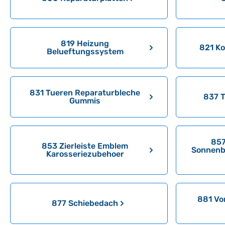
819 Heizung
821 Ko
Belueftungssystem
831 Tueren Reparaturbleche
837 T
Gummis
857
853 Zierleiste Emblem
Sonnenb
Karosseriezubehoer
881 Vo
877 Schiebedach