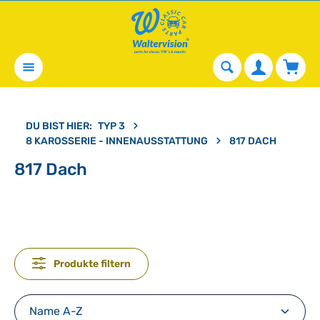
alt springen
Waren
DU BIST HIER:
TYP 3
8 KAROSSERIE - INNENAUSSTATTUNG
817 DACH
817 Dach
Produkte filtern