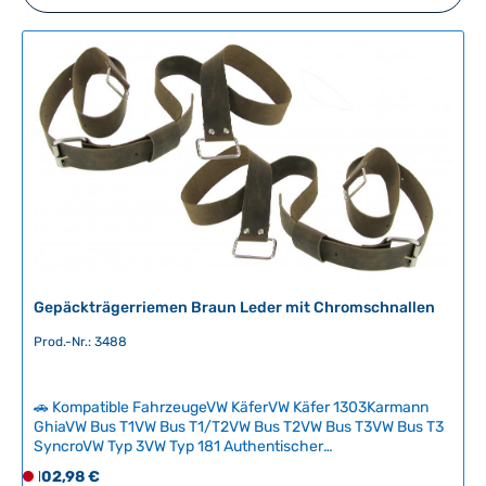
Gepäckträgerriemen Braun Leder mit Chromschnallen
Prod.-Nr.: 3488
🚗 Kompatible FahrzeugeVW KäferVW Käfer 1303Karmann
GhiaVW Bus T1VW Bus T1/T2VW Bus T2VW Bus T3VW Bus T3
SyncroVW Typ 3VW Typ 181 Authentischer
Gepäckträgerriemen aus hochwertigem Leder mit
Regulärer Preis:
102,98 €
D
verchromten Schnallen – das Original-Zubehör für stilechte