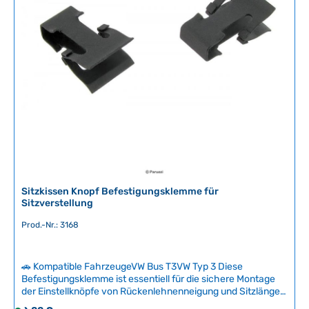
f
ü
g
b
a
r
,
L
i
e
f
e
r
Sitzkissen Knopf Befestigungsklemme für
z
Sitzverstellung
e
Prod.-Nr.: 3168
i
t
:
🚗 Kompatible FahrzeugeVW Bus T3VW Typ 3 Diese
2
Befestigungsklemme ist essentiell für die sichere Montage
-
der Einstellknöpfe von Rückenlehnenneigung und Sitzlänge
5
an der Metallstange. Mit den Jahren nutzen sich die Zähne