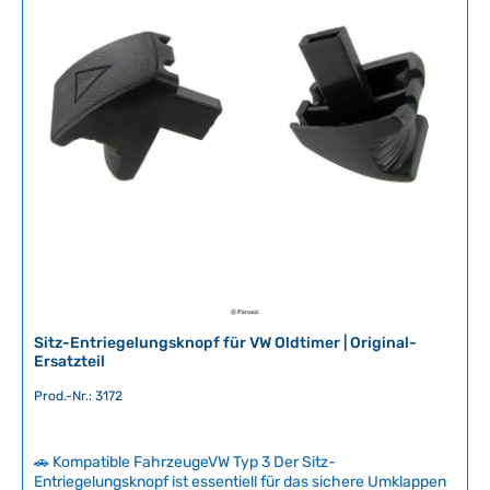
:
e
2
r
-
f
5
ü
T
g
a
b
g
a
e
r
,
L
i
e
f
e
r
Sitz-Entriegelungsknopf für VW Oldtimer | Original-
z
Ersatzteil
e
Prod.-Nr.: 3172
i
t
:
🚗 Kompatible FahrzeugeVW Typ 3 Der Sitz-
2
Entriegelungsknopf ist essentiell für das sichere Umklappen