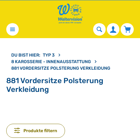
alt springen
Waren
DU BIST HIER:
TYP 3
8 KAROSSERIE - INNENAUSSTATTUNG
881 VORDERSITZE POLSTERUNG VERKLEIDUNG
881 Vordersitze Polsterung
Verkleidung
Produkte filtern