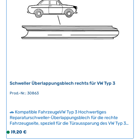
:
r
2
f
-
ü
5
g
T
b
a
a
g
r
e
,
L
i
e
f
e
Schweller Überlappungsblech rechts für VW Typ 3
r
Prod.-Nr.: 30863
z
e
i
🚗 Kompatible FahrzeugeVW Typ 3 Hochwertiges
t
Reparaturschweller-Überlappungsblech für die rechte
:
Fahrzeugseite, speziell für die Türaussparung des VW Typ 3
2
entwickelt. Das Transferblech ermöglicht eine präzise
Regulärer Preis:
39,20 €
S
-
Restauration des Schwellerbereichs und wird als tragendes
o
5