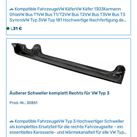
🚗 Kompatible FahrzeugeVW KäferVW Käfer 1303Karmann
GhiaVW Bus T1VW Bus T1/T2VW Bus T2VW Bus T3VW Bus T3
SyncroVW Typ 3VW Typ 181 Hochwertige Nachfertigung der
originalen außenliegenden Fächerscheiben (Federscheiben)
Regulärer Preis:
1,31 €
S
in Größe M5 mit gezacktem Profil. Diese Normteile sind
o
essenzielle Verschleißteile für verschiedene
f
Befestigungspunkte an klassischen Volkswagen, etwa an
Zündkontaktplatten, Relais und Schlosspunkte.
o
Maßstabgetreu und materialgerecht gefertigt für
r
zuverlässige Funktion und authentisches Erscheinungsbild.
t
Technische Daten HerkunftslandDeutschland Original VW-
v
NummerN121042, N0121044 Außendurchmesser9 mm
e
Höhe1.5 mm Innendurchmesser5.3 mm MaterialVerzinkter
r
Stahl
f
ü
Äußerer Schweller komplett Rechts für VW Typ 3
g
Prod.-Nr.: 30851
b
a
r
🚗 Kompatible FahrzeugeVW Typ 3 Hochwertiger Schweller
,
als komplettes Ersatzteil für die rechte Fahrzeugseite – ein
L
essentielles Karosserie- und Wärmekanalteil für alle VW Typ 3