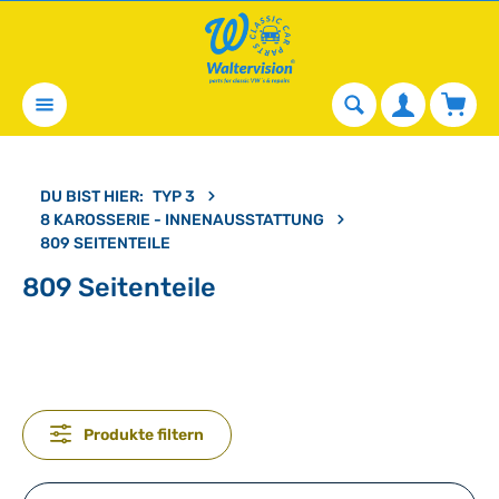
alt springen
Waren
DU BIST HIER:
TYP 3
8 KAROSSERIE - INNENAUSSTATTUNG
809 SEITENTEILE
809 Seitenteile
Produkte filtern