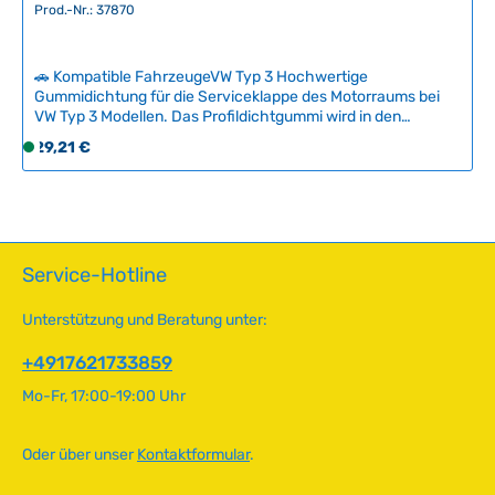
Prod.-Nr.: 37870
🚗 Kompatible FahrzeugeVW Typ 3 Hochwertige
Gummidichtung für die Serviceklappe des Motorraums bei
VW Typ 3 Modellen. Das Profildichtgummi wird in den
Profilrand der Klappe gedrückt und sorgt für optimale
Regulärer Preis:
29,21 €
S
Abdichtung gegen Motorgeräusche und unangenehme
o
Gerüche. Lieferung auf der Rolle für einfache Montage.
f
Technische Daten HerkunftslandUSA Original VW-
Nummer311813133A
o
r
t
Service-Hotline
v
e
Unterstützung und Beratung unter:
r
f
+4917621733859
ü
Mo-Fr, 17:00-19:00 Uhr
g
b
a
Oder über unser
Kontaktformular
.
r