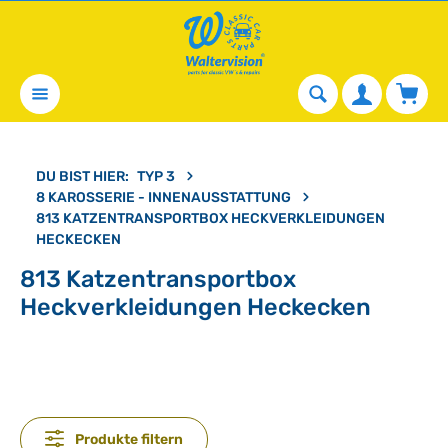
alt springen
Waren
DU BIST HIER:
TYP 3
8 KAROSSERIE - INNENAUSSTATTUNG
813 KATZENTRANSPORTBOX HECKVERKLEIDUNGEN
HECKECKEN
813 Katzentransportbox
Heckverkleidungen Heckecken
Produkte filtern