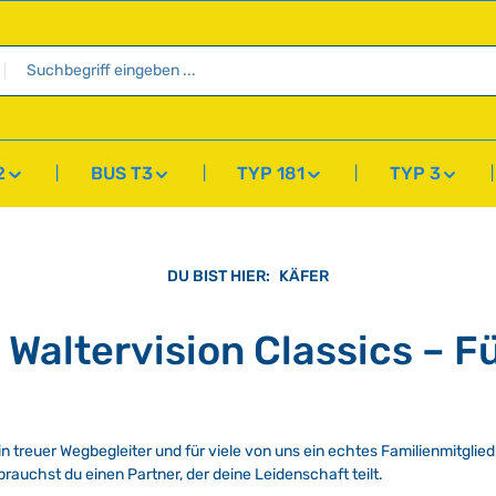
2
BUS T3
TYP 181
TYP 3
DU BIST HIER:
KÄFER
 Waltervision Classics – F
, ein treuer Wegbegleiter und für viele von uns ein echtes Familienmitgl
 brauchst du einen Partner, der deine Leidenschaft teilt.