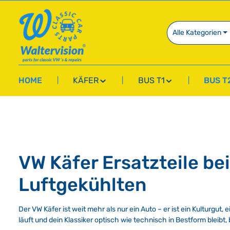
springen
Zur Hauptnavigation springen
Alle Kategorien
HOME
KÄFER
BUS T1
BUS T
VW Käfer Ersatzteile bei
Luftgekühlten
Der VW Käfer ist weit mehr als nur ein Auto – er ist ein Kulturgut
läuft und dein Klassiker optisch wie technisch in Bestform bleibt,