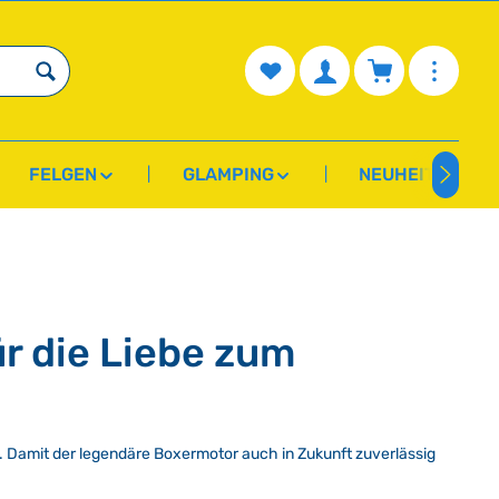
Du hast 0 Produkte auf dem Mer
Warenkorb enth
FELGEN
GLAMPING
NEUHEITEN
ür die Liebe zum
ied. Damit der legendäre Boxermotor auch in Zukunft zuverlässig