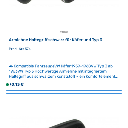
Armlehne Haltegriff schwarz für Käfer und Typ 3
Prod.-Nr.: 574
🚗 Kompatible FahrzeugeVW Käfer 1959–1968VW Typ 3 ab
1963VW Typ 3 Hochwertige Armlehne mit integriertem
Haltegriff aus schwarzem Kunststoff – ein Komfortelement,
das typisch für die gehobener ausgestatteten Modelle der
Regulärer Preis:
90,13 €
S
1960er Jahre war. Der praktische Griff dient sowohl als
o
Armlehne als auch als sichere Haltemöglichkeit für
f
Fahrgäste und Beifahrer. Originales Design mit perfekter
Passform für klassische VW-Modelle dieser Ära. Technische
o
Daten HerkunftslandChina Original VW-Nummer114867171A,
r
114867171, 113867171D, 113867171C
t
v
e