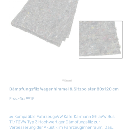
g
f
e
ü
g
b
a
r
,
L
i
e
f
e
r
Dämpfungsfilz Wagenhimmel & Sitzpolster 80x120 cm
z
e
Prod.-Nr.: 9919
i
t
🚗 Kompatible FahrzeugeVW KäferKarmann GhiaVW Bus
:
T1/T2VW Typ 3 Hochwertiger Dämpfungsfilz zur
2
Verbesserung der Akustik im Fahrzeuginnenraum. Das
-
Material wird werksseitig zwischen Dachhimmel und Dach
Regulärer Preis:
5
7,94 €
S