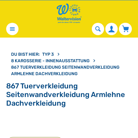
alt springen
Waren
DU BIST HIER:
TYP 3
8 KAROSSERIE - INNENAUSSTATTUNG
867 TUERVERKLEIDUNG SEITENWANDVERKLEIDUNG
ARMLEHNE DACHVERKLEIDUNG
867 Tuerverkleidung
Seitenwandverkleidung Armlehne
Dachverkleidung