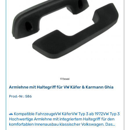
r
f
ü
g
b
a
r
,
L
i
e
f
e
r
Armlehne mit Haltegriff für VW Käfer & Karmann Ghia
z
e
Prod.-Nr.: 586
i
t
🚗 Kompatible FahrzeugeVW KäferVW Typ 3 ab 1972VW Typ 3
:
Hochwertige Armlehne mit integriertem Haltegriff für den
2
komfortablen Innenausbau klassischer Volkswagen. Das
-
Bauteil kombiniert Funktionalität und Komfort und war bei