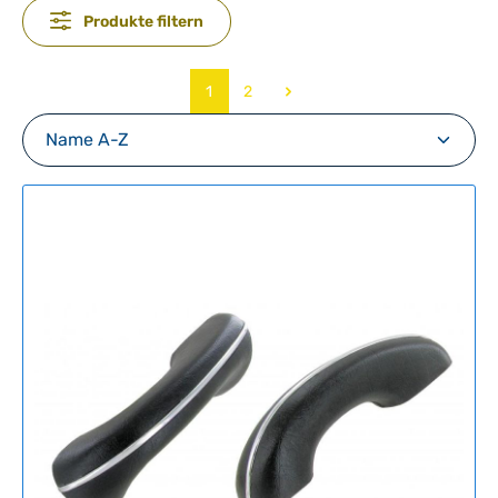
Produkte filtern
Seite
Seite
1
2