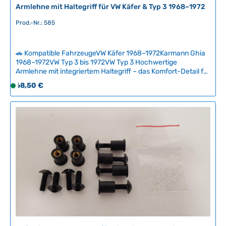
Armlehne mit Haltegriff für VW Käfer & Typ 3 1968–1972
Prod.-Nr.: 585
🚗 Kompatible FahrzeugeVW Käfer 1968–1972Karmann Ghia
1968–1972VW Typ 3 bis 1972VW Typ 3 Hochwertige
Armlehne mit integriertem Haltegriff – das Komfort-Detail für
anspruchsvolle Fahrzeughalter. Diese Armlehne vereint
Regulärer Preis:
68,50 €
S
Funktionalität und Eleganz und war bei den luxuriöseren
o
Ausführungen serienmäßig verbaut. Der Griff bietet sicheren
f
Halt beim Ein- und Aussteigen und unterstreicht die
gehobene Innenausstattung Ihres Klassikers.Original-
o
Nachbau in bewährter Qualität für den zuverlässigen
r
Restaurationseinsatz und die tägliche Nutzung. Technische
t
Daten HerkunftslandChina Original VW-Nummer111867171C,
v
113867185C, 111867199
e
r
f
ü
g
b
a