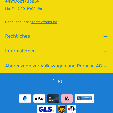
+4917621733859
g
Mo-Fr, 17:00-19:00 Uhr
b
a
r
Oder über unser
Kontaktformular
.
,
L
Rechtliches
i
e
f
Informationen
e
r
z
Abgrenzung zur Volkswagen und Porsche AG
e
i
t
:
2
-
5
T
a