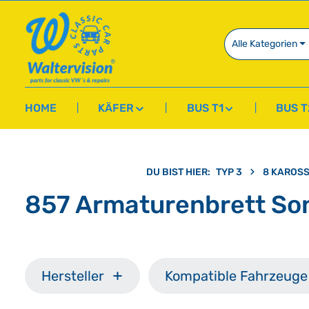
springen
Zur Hauptnavigation springen
Alle Kategorien
HOME
KÄFER
BUS T1
BUS T
DU BIST HIER:
TYP 3
8 KAROSS
857 Armaturenbrett Son
Hersteller
Kompatible Fahrzeuge