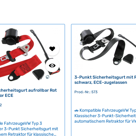
3-Punkt Sicherheitsgurt mit 
schwarz, ECE-zugelassen
herheitsgurt aufrollbar Rot
Prod.-Nr.: 573
tor ECE
72
🚗 Kompatible FahrzeugeVW Typ
Klassischer 3-Punkt-Sicherheit
automatischem Retraktor für V
le FahrzeugeVW Typ 3
basierend auf der bewährten Vo
r 3-Punkt Sicherheitsgurt mit
Konstruktion von 1959. Der Gurt 
em Retraktor für klassische