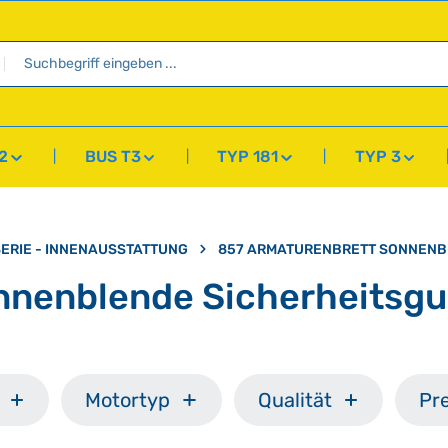
2
BUS T3
TYP 181
TYP 3
ERIE - INNENAUSSTATTUNG
857 ARMATURENBRETT SONNENBL
nenblende Sicherheitsgur
Motortyp
Qualität
Pre