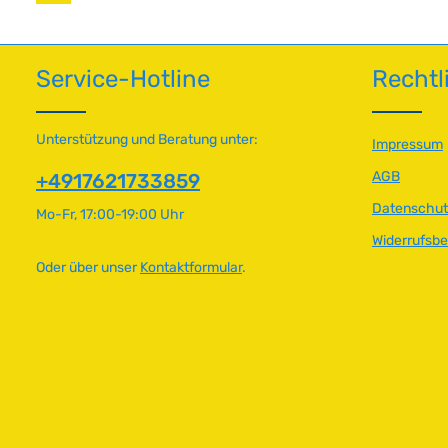
vermeiden. Technische Daten
f
f
HerkunftslandDeutschland Original VW-
ü
ü
Nummer113857514D QualitätA
g
g
Service-Hotline
Rechtl
b
b
a
a
r
r
Unterstützung und Beratung unter:
,
,
Impressum
L
L
AGB
+4917621733859
i
i
e
e
Datenschut
Mo-Fr, 17:00-19:00 Uhr
f
f
Widerrufsb
e
e
r
r
Oder über unser
Kontaktformular
.
z
z
e
e
i
i
t
t
:
:
2
2
-
-
5
5