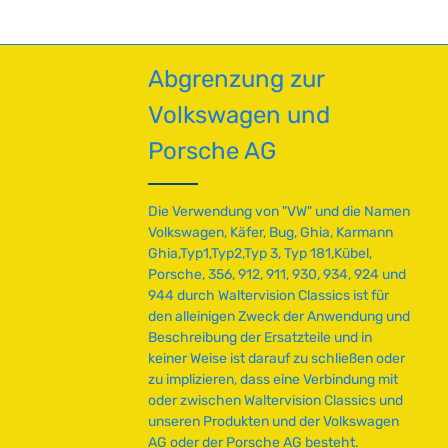
regelmäßig zu pflegen – dies verhindert
f
zuverlässig Rostbildung und erhält die
ü
Glanzoptik langfristig. Technische Daten
g
HerkunftslandMexiko Original VW-
Abgrenzung zur
b
Nummer113857514D QualitätB
a
Volkswagen und
r
,
Porsche AG
L
i
e
Die Verwendung von "VW" und die Namen
f
Volkswagen, Käfer, Bug, Ghia, Karmann
e
Ghia,Typ1,Typ2,Typ 3, Typ 181,Kübel,
r
Porsche, 356, 912, 911, 930, 934, 924 und
z
944 durch Waltervision Classics ist für
e
den alleinigen Zweck der Anwendung und
i
Beschreibung der Ersatzteile und in
t
keiner Weise ist darauf zu schließen oder
:
zu implizieren, dass eine Verbindung mit
2
oder zwischen Waltervision Classics und
-
unseren Produkten und der Volkswagen
5
AG oder der Porsche AG besteht.