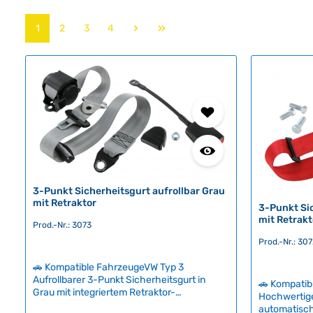
Seite
Seite
Seite
Seite
1
2
3
4
3-Punkt Sicherheitsgurt aufrollbar Grau
mit Retraktor
3-Punkt Sic
mit Retrak
Prod.-Nr.: 3073
Prod.-Nr.: 30
🚗 Kompatible FahrzeugeVW Typ 3
Aufrollbarer 3-Punkt Sicherheitsgurt in
🚗 Kompatib
Grau mit integriertem Retraktor-
Hochwertige
Mechanismus – das bewährte Volvo-Design
automatisch