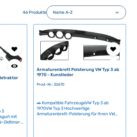
46 Produkte
Armaturenbrett Polsterung VW Typ 3 ab
1970 - Kunstleder
Retraktor
Prod.-Nr.: 32670
🚗 Kompatible FahrzeugeVW Typ 3 ab
1970VW Typ 3 Hochwertige
 3
Armaturenbrett-Polsterung für Ihren VW
sgurt mit
Typ 3 ab Modelljahr 1970. Diese
W-Oldtimer –
Ersatzabdeckung behebt Risse und
lvo-
Verschleißerscheinungen des originalen
ist mit
Kunststoff-Armaturenbretts, die durch