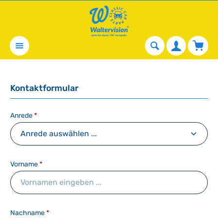
alt springen
Waren
Kontaktformular
Anrede
*
Vorname
*
Nachname
*