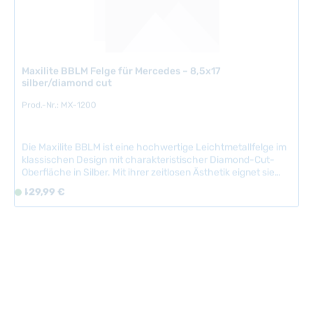
für: MERCEDES
v
e
e
i
r
t
f
:
Maxilite BBLM Felge für Mercedes – 8,5x17
ü
5
silber/diamond cut
g
-
Prod.-Nr.: MX-1200
b
7
a
W
r
e
Die Maxilite BBLM ist eine hochwertige Leichtmetallfelge im
,
r
klassischen Design mit charakteristischer Diamond-Cut-
L
k
Oberfläche in Silber. Mit ihrer zeitlosen Ästhetik eignet sie
i
t
sich perfekt für Felgen für Mercedes-Benz der W-Baureihen
Regulärer Preis:
429,99 €
S
e
sowie für weitere europäische Klassiker und Youngtimer.
a
o
DesignBBLMFarbesilver/diamond
f
g
f
cutGröße8,5x17Lochkreis5x112Einpresstiefe (ET)30
e
e
mmMittenlochbohrung66.6 mmGewicht8.8 kg TÜV
o
r
Teilegutachten für: MERCEDES
r
z
t
e
v
i
e
t
r
:
f