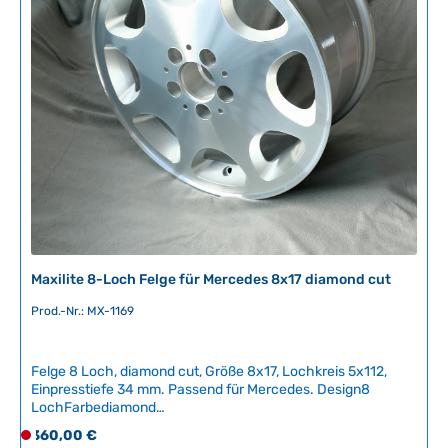
Maxilite 8-Loch Felge für Mercedes 8x17 diamond cut
Prod.-Nr.: MX-1169
Felge 8 Loch, diamond cut, Größe 8x17, Lochkreis 5x112,
Einpresstiefe 34 mm. Passend für Mercedes. Design8
LochFarbediamond
cutGröße8x17Lochkreis5x112Einpresstiefe (ET)34
Regulärer Preis:
360,00 €
D
mmMittenlochbohrung66.6 mmGewicht10.7 kg TÜV