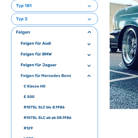
Typ 181
Typ 3
Felgen
Felgen für Audi
Felgen für BMW
Felgen für Jaguar
Felgen für Mercedes Benz
C Klasse HO
E 500
R107SL SLC bis 8.1986
R107SL SLC ab ab 08.1986
R129