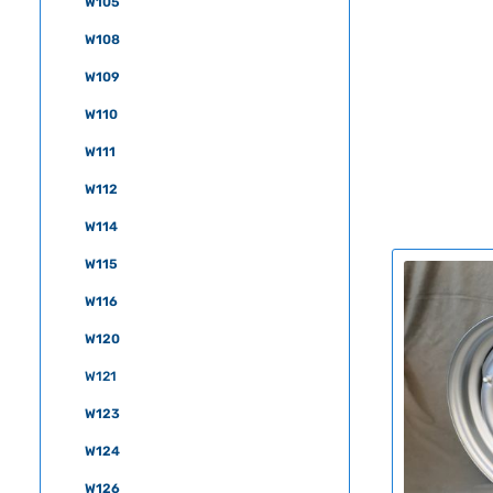
W105
W108
W109
W110
W111
W112
W114
W115
W116
W120
W121
W123
W124
W126