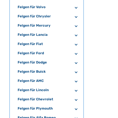
f
Felgen für Volvo
ü
g
Felgen für Chrysler
b
Felgen für Mercury
a
r
Felgen für Lancia
,
L
Felgen für Fiat
i
Felgen für Ford
e
f
Felgen für Dodge
e
r
Felgen für Buick
z
Felgen für AMC
e
i
Felgen für Lincoln
t
:
Felgen für Chevrolet
5
Felgen für Plymouth
-
7
Felgen für Alfa Romeo