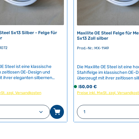
Steel 5x13 Silber - Felge für
Maxilite OE Steel Felge für M
r
5x13 Zoll silber
-1072
Prod.-Nr.: MX-1149
OE Steel ist eine klassische
Die Maxilite OE Steel ist eine h
m zeitlosen OE-Design und
Stahlfelge im klassischen OE-
t ihrer eleganten silbernen
überzeugt mit ihrer zeitlosen si
Sie verkörpert den
Oberfläche. Sie verkörpert den
eis:
Regulärer Preis:
150,00 €
S
en Look luftgekühlter VW-
authentischen Stil von Merced
wSt. zzgl. Versandkosten
Preise inkl. MwSt. zzgl. Versandkos
o
d besticht durch ihre robuste
und fügt sich perfekt in das ur
f
e – ideal für puristische
Erscheinungsbild ein. DesignOE
n Original-Optik. TÜV
steelFarbesilverGröße5x13Loch
o
 Anzahl: Gib den gewünschten Wert ein o
Produkt Anzahl: G
en für: Mercedes (W105, W110,
npresstiefe (ET)35
r
W120, W121, W128, W180)
mmMittenlochbohrung66.6 mm
t
kg TÜV Teilegutachten für: Me
v
W110, W111, W112, W120, W121, 
e
r