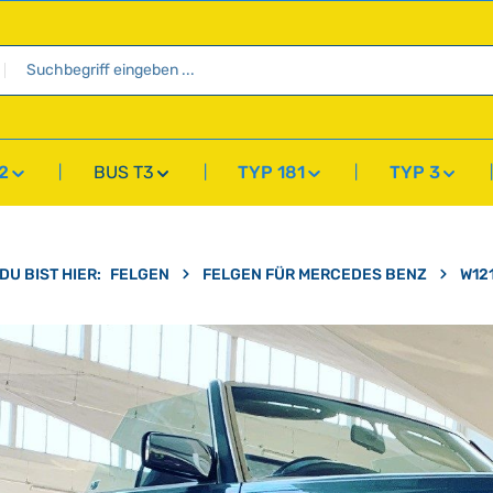
2
BUS T3
TYP 181
TYP 3
DU BIST HIER:
FELGEN
FELGEN FÜR MERCEDES BENZ
W12
überspringen