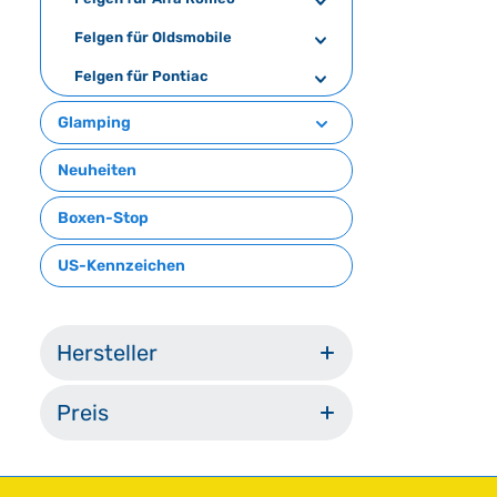
W
e
Felgen für Oldsmobile
r
Felgen für Pontiac
k
t
Glamping
a
g
Neuheiten
e
Boxen-Stop
US-Kennzeichen
Hersteller
Preis