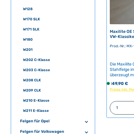
W128
W170 SLK
W171 SLK
Maxilite OE 
VW-Klassike
W180
Prod.-Nr.: MX
W201
W202 C-Klasse
Die Maxilite 
Stahlfelge i
W203 C-Klasse
überzeugt mi
Oberfläche. 
W208 CLK
Regulärer Pr
149,90 €
S
authentisch
Preise inkl. M
o
W209 CLK
Klassiker un
f
Stahlbauweis
W210 E-Klasse
Liebhaber vo
o
Produkt
Teilegutacht
r
W211 E-Klasse
W111, W112, 
t
v
Felgen für Opel
e
Felgen für Volkswagen
r