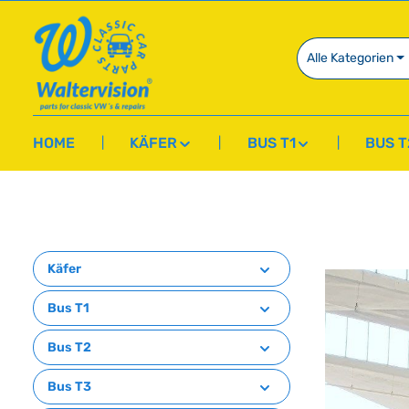
springen
Zur Hauptnavigation springen
Alle Kategorien
HOME
KÄFER
BUS T1
BUS T
Käfer
Bildergalerie 
Bus T1
Bus T2
Bus T3