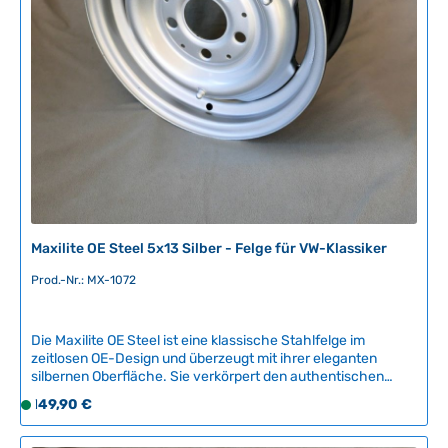
Maxilite OE Steel 5x13 Silber - Felge für VW-Klassiker
Prod.-Nr.: MX-1072
Die Maxilite OE Steel ist eine klassische Stahlfelge im
zeitlosen OE-Design und überzeugt mit ihrer eleganten
silbernen Oberfläche. Sie verkörpert den authentischen
Look luftgekühlter VW-Klassiker und besticht durch ihre
Regulärer Preis:
149,90 €
S
robuste Stahlbauweise – ideal für puristische Liebhaber von
o
Original-Optik. TÜV Teilegutachten für: Mercedes (W105,
f