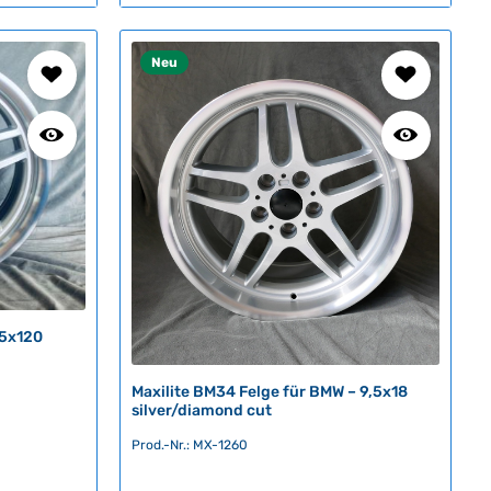
t
v
Neu
e
r
f
ü
g
b
a
r
,
L
i
e
 5x120
f
e
r
Maxilite BM34 Felge für BMW – 9,5x18
z
silver/diamond cut
e
Prod.-Nr.: MX-1260
i
t