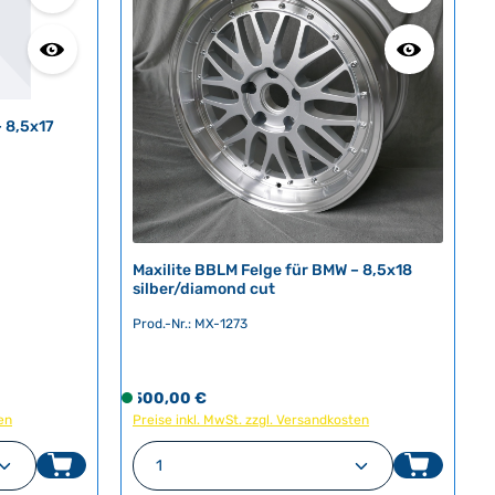
– 8,5x17
Maxilite BBLM Felge für BMW – 8,5x18
silber/diamond cut
Prod.-Nr.: MX-1273
Regulärer Preis:
500,00 €
S
en
Preise inkl. MwSt. zzgl. Versandkosten
o
f
en um die Anzahl zu erhöhen oder zu red
oder benutze die Schaltflächen um die A
ib den gewünschten Wert ein oder benutz
Produkt Anzahl: Gib den gewü
o
r