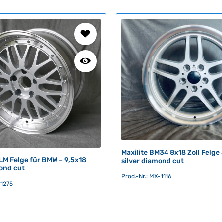
t
v
e
r
f
ü
g
b
a
r
,
L
i
e
Maxilite BM34 8x18 Zoll Felge
f
LM Felge für BMW – 9,5x18
silver diamond cut
e
mond cut
r
Prod.-Nr.: MX-1116
-1275
z
e
i
t