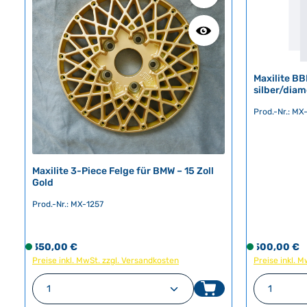
Maxilite BB
silber/dia
Prod.-Nr.: MX
Maxilite 3-Piece Felge für BMW – 15 Zoll
Gold
Prod.-Nr.: MX-1257
Regulärer Preis:
Regulärer Pr
350,00 €
S
500,00 €
S
Preise inkl. MwSt. zzgl. Versandkosten
o
Preise inkl. 
o
f
f
Produkt Anzahl: Gib den gewünschte
Produk
o
o
r
r