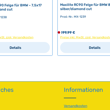
r
Maxilite RC90 Felge für BMW 
90 Felge für BMW – 7,5x17
z
silber/diamond cut
mond cut
e
Prod.-Nr.: MX-1239
-1238
i
t
:
eis:
Regulärer Preis:
399,99 €
D
5
MwSt. zzgl. Versandkosten
Preise inkl. MwSt. zzgl. Versandkost
e
-
r
7
n Wert ein oder benutze die Schaltfläch
Details
Details
z
W
e
e
i
r
t
k
n
t
i
a
c
g
h
e
iches
Informationen
t
v
e
r
Versandkosten
f