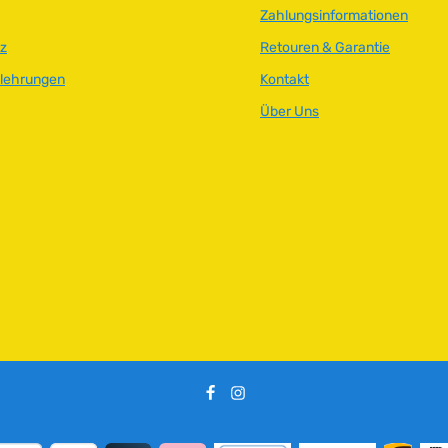
Zahlungsinformationen
ü
g
z
Retouren & Garantie
b
elehrungen
Kontakt
a
r
Über Uns