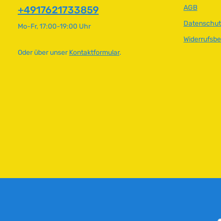
AGB
+4917621733859
L
ü
i
g
Datenschut
Mo-Fr, 17:00-19:00 Uhr
e
b
Widerrufsb
f
a
e
r
Oder über unser
Kontaktformular
.
r
z
e
i
t
:
5
-
7
W
e
r
k
t
a
g