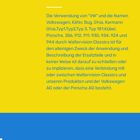
L
i
Die Verwendung von "VW" und die Namen
e
Volkswagen, Käfer, Bug, Ghia, Karmann
f
Ghia,Typ1,Typ2,Typ 3, Typ 181,Kübel,
e
Porsche, 356, 912, 911, 930, 934, 924 und
r
944 durch Waltervision Classics ist für
z
den alleinigen Zweck der Anwendung und
e
Beschreibung der Ersatzteile und in
i
keiner Weise ist darauf zu schließen oder
t
zu implizieren, dass eine Verbindung mit
:
oder zwischen Waltervision Classics und
5
unseren Produkten und der Volkswagen
-
AG oder der Porsche AG besteht.
7
W
e
r
k
t
a
g