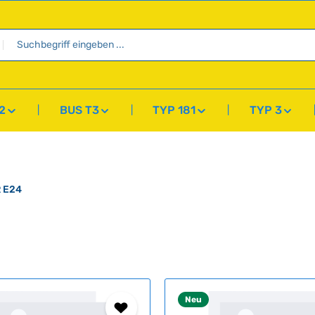
2
BUS T3
TYP 181
TYP 3
 E24
Neu