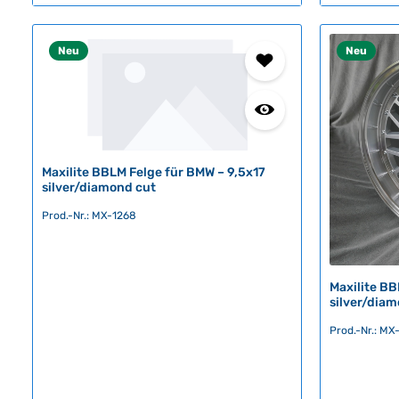
t
t
v
v
Neu
Neu
e
e
r
r
f
f
ü
ü
g
g
b
b
a
a
Maxilite BBLM Felge für BMW – 9,5x17
r
r
silver/diamond cut
,
,
Prod.-Nr.: MX-1268
L
L
i
i
e
e
f
f
Maxilite BB
e
e
silver/dia
r
r
Prod.-Nr.: MX
z
z
e
e
i
i
t
t