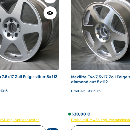
 7,5x17 Zoll Felge silber 5x112
Maxilite Evo 7,5x17 Zoll Felge 
diamond cut 5x112
-1013
Prod.-Nr.: MX-1012
eis:
Regulärer Preis:
330,00 €
S
MwSt. zzgl. Versandkosten
Preise inkl. MwSt. zzgl. Versandkost
o
f