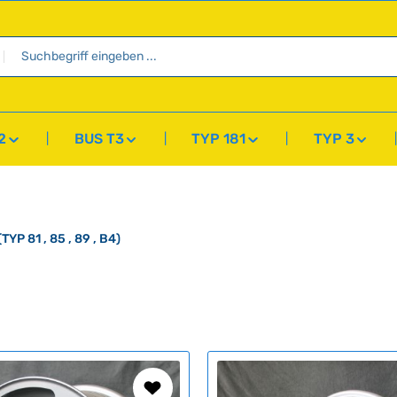
2
BUS T3
TYP 181
TYP 3
(TYP 81 , 85 , 89 , B4)