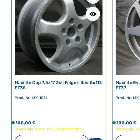
Maxilite Cup 7,5x17 Zoll Felge silber 5x112
Maxilite Evo
ET38
ET37
Prod.-Nr.: MX-1076
Prod.-Nr.: MX
Regulärer Preis:
Regulärer Pr
300,00 €
S
300,00 €
S
Preise inkl. MwSt. zzgl. Versandkosten
o
Preise inkl. 
o
f
f