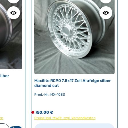
silber
Maxilite RC90 7,5x17 Zoll Alufelge silber
diamond cut
Prod.-Nr.: MX-1083
Regulärer Preis:
350,00 €
D
en
Preise inkl. MwSt. zzgl. Versandkosten
e
r