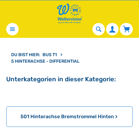
alt springen
Waren
DU BIST HIER:
BUS T1
5 HINTERACHSE - DIFFERENTIAL
Unterkategorien in dieser Kategorie:
Kategoriegalerie überspringen
501 Hinterachse Bremstrommel Hinten