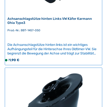
Achsanschlagstütze hinten Links VW Käfer Karmann
Ghia Type3
Prod.-Nr.: BBT-1457-050
Die Achsanschlagstütze hinten links ist ein wichtiges
Aufhängungsteil für die Hinterachse Ihres Oldtimer-VW. Sie
begrenzt die Bewegung der Achse und trägt zur Stabilität
und Fahrsicherheit bei.Kompatible Fahrzeuge:VW Käfer ab
Regulärer Preis:
11,90 €
S
08/1959Karmann Ghia ab 08/1959VW Type 3Qualität:
o
Dieses Ersatzteil ist ein Nachbauteil vom renommierten
f
belgischen Hersteller BBT Production und bietet eine
zuverlässige Alternative zum Original.Montage: Wir
o
empfehlen den Einbau durch eine fachmännische Werkstatt,
r
um eine sichere und fachgerechte Montage zu
t
gewährleisten.Artikelnummer: BBT-1457-050 Technische
v
Daten Original VW-Nummer131 501 189A
e
r
f