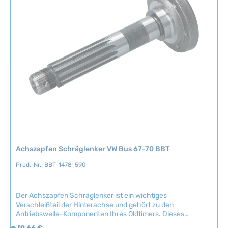
fachgerechte Installation zu gewährleisten.Artikelnummer:
BBT-1478-610 Technische Daten Original VW-Nummer211
f
501 265C
ü
g
b
a
r
,
L
i
e
f
e
r
Achszapfen Schräglenker VW Bus 67-70 BBT
z
e
Prod.-Nr.: BBT-1478-590
i
t
Der Achszapfen Schräglenker ist ein wichtiges
:
Verschleißteil der Hinterachse und gehört zu den
2
Antriebswelle-Komponenten Ihres Oldtimers. Dieses
-
Nachbauteil von BBT Production aus Belgien ermöglicht eine
Regulärer Preis:
39,66 €
5
S
sichere Verbindung zwischen Schräglenker und Achskörper