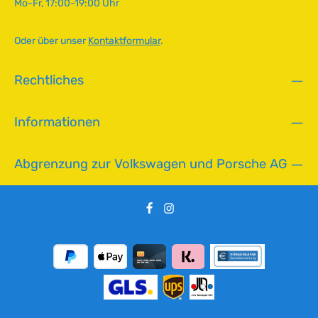
Mo-Fr, 17:00-19:00 Uhr
b
a
r
Oder über unser
Kontaktformular
.
,
L
Rechtliches
i
e
f
Informationen
e
r
z
Abgrenzung zur Volkswagen und Porsche AG
e
i
t
:
2
-
5
T
a
g