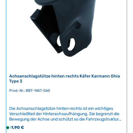
ü
g
b
a
r
,
L
i
e
f
e
r
Achsanschlagstütze hinten rechts Käfer Karmann Ghia
z
Type 3
e
Prod.-Nr.: BBT-1457-060
i
t
:
Die Achsanschlagstütze hinten rechts ist ein wichtiges
2
Verschleißteil der Hinterachsaufhängung. Sie begrenzt die
-
Bewegung der Achse und schützt so die Fahrzeugstruktur
5
vor Beschädigungen. Dieses Qualitätsnachbauteil von BBT
Regulärer Preis:
11,90 €
S
T
Production aus Belgien bietet zuverlässige Funktion und