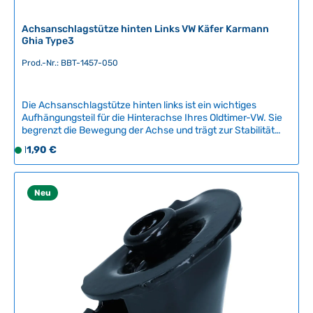
Achsanschlagstütze hinten Links VW Käfer Karmann
Ghia Type3
Prod.-Nr.: BBT-1457-050
Die Achsanschlagstütze hinten links ist ein wichtiges
Aufhängungsteil für die Hinterachse Ihres Oldtimer-VW. Sie
begrenzt die Bewegung der Achse und trägt zur Stabilität
und Fahrsicherheit bei.Kompatible Fahrzeuge:VW Käfer ab
Regulärer Preis:
11,90 €
S
08/1959Karmann Ghia ab 08/1959VW Type 3Qualität:
o
Dieses Ersatzteil ist ein Nachbauteil vom renommierten
f
belgischen Hersteller BBT Production und bietet eine
zuverlässige Alternative zum Original.Montage: Wir
o
Neu
empfehlen den Einbau durch eine fachmännische Werkstatt,
r
um eine sichere und fachgerechte Montage zu
t
gewährleisten.Artikelnummer: BBT-1457-050 Technische
v
Daten Original VW-Nummer131 501 189A
e
r
f
ü
g