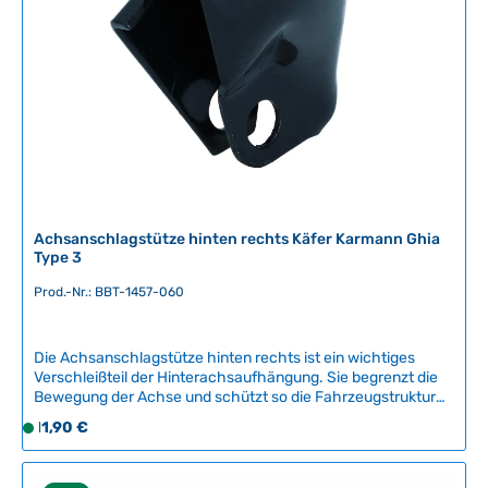
b
a
r
,
L
i
e
f
e
r
Achsanschlagstütze hinten rechts Käfer Karmann Ghia
z
Type 3
e
Prod.-Nr.: BBT-1457-060
i
t
:
Die Achsanschlagstütze hinten rechts ist ein wichtiges
2
Verschleißteil der Hinterachsaufhängung. Sie begrenzt die
-
Bewegung der Achse und schützt so die Fahrzeugstruktur
5
vor Beschädigungen. Dieses Qualitätsnachbauteil von BBT
Regulärer Preis:
11,90 €
S
T
Production aus Belgien bietet zuverlässige Funktion und
o
a
lange Lebensdauer.Kompatible Fahrzeuge:VW Käfer ab
f
August 1959Karmann Ghia ab August 1959VW Type
g