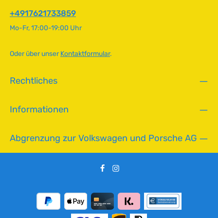
Original VW-Nummer111 511 245E
f
ü
+4917621733859
g
Mo-Fr, 17:00-19:00 Uhr
b
a
r
Oder über unser
Kontaktformular
.
,
L
Rechtliches
i
e
f
Informationen
e
r
z
Abgrenzung zur Volkswagen und Porsche AG
e
i
t
:
2
-
5
T