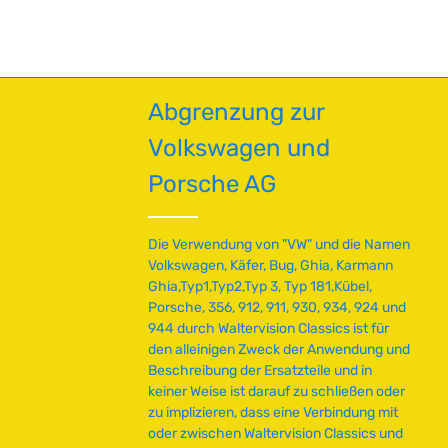
v
e
Bremsscheibe zu entfernen. Technische
en
e
Daten HerkunftslandJapan Original VW-
r
Nummer211501283
f
ü
Abgrenzung zur
g
b
Volkswagen und
a
r
Porsche AG
,
L
i
Die Verwendung von "VW" und die Namen
e
Volkswagen, Käfer, Bug, Ghia, Karmann
f
Ghia,Typ1,Typ2,Typ 3, Typ 181,Kübel,
e
Porsche, 356, 912, 911, 930, 934, 924 und
r
944 durch Waltervision Classics ist für
z
den alleinigen Zweck der Anwendung und
e
Beschreibung der Ersatzteile und in
i
keiner Weise ist darauf zu schließen oder
t
zu implizieren, dass eine Verbindung mit
:
oder zwischen Waltervision Classics und
2