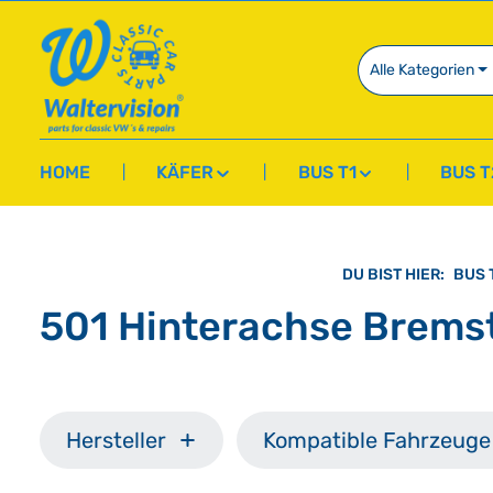
springen
Zur Hauptnavigation springen
Alle Kategorien
HOME
KÄFER
BUS T1
BUS T
DU BIST HIER:
BUS 
501 Hinterachse Brems
Hersteller
Kompatible Fahrzeuge