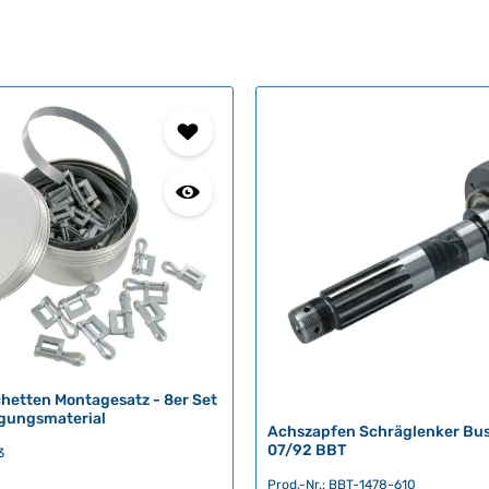
etten Montagesatz - 8er Set
igungsmaterial
Achszapfen Schräglenker Bu
07/92 BBT
3
Prod.-Nr.: BBT-1478-610