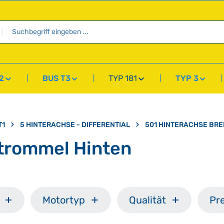
2
BUS T3
TYP 181
TYP 3
T1
5 HINTERACHSE - DIFFERENTIAL
501 HINTERACHSE BR
trommel Hinten
Motortyp
Qualität
Pre