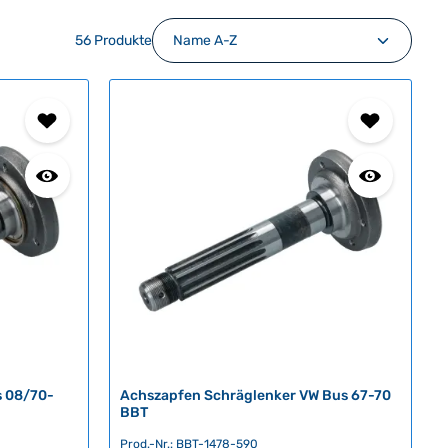
56 Produkte
s 08/70-
Achszapfen Schräglenker VW Bus 67-70
BBT
Prod.-Nr.: BBT-1478-590