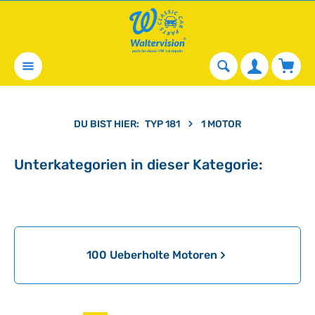
alt springen
Waren
DU BIST HIER:
TYP 181
1 MOTOR
Unterkategorien in dieser Kategorie:
Kategoriegalerie überspringen
100 Ueberholte Motoren