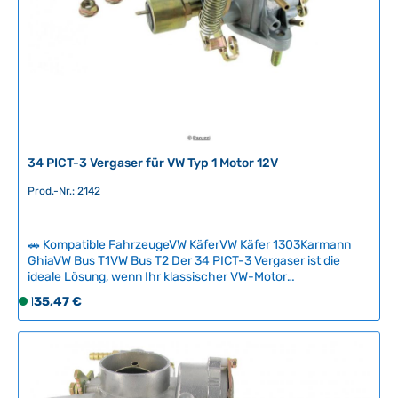
a
r
,
L
i
e
f
e
r
34 PICT-3 Vergaser für VW Typ 1 Motor 12V
z
e
Prod.-Nr.: 2142
i
t
🚗 Kompatible FahrzeugeVW KäferVW Käfer 1303Karmann
:
GhiaVW Bus T1VW Bus T2 Der 34 PICT-3 Vergaser ist die
2
ideale Lösung, wenn Ihr klassischer VW-Motor
-
Startschwierigkeiten hat oder an der Ampel abgewürgt wird.
Regulärer Preis:
135,47 €
5
S
Mit diesem fabrikneuen Vergaser erhalten Sie zuverlässige
T
o
Leistung und optimale Gemischaufbereitung ohne teure
a
f
Reparaturen bei der Fachfirma.Dieser Vergaser ist speziell
für 12-Volt-Typ-1-Motoren entwickelt und bietet perfekte
g
o
Kompatibilität mit allen entsprechenden VW-Oldtimern. Eine
e
r
Umrüstung auf 6-Volt-Systeme ist selbstverständlich
t