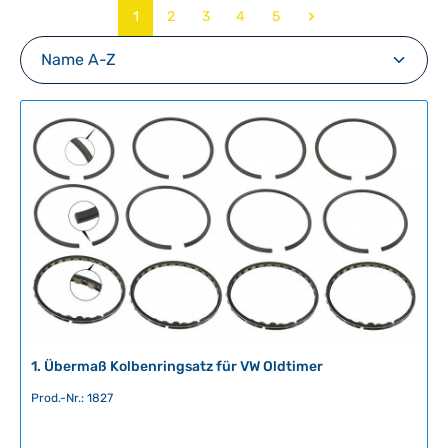
Seite
Seite
Seite
Seite
Seite
1
2
3
4
5
1. Übermaß Kolbenringsatz für VW Oldtimer
Prod.-Nr.: 1827