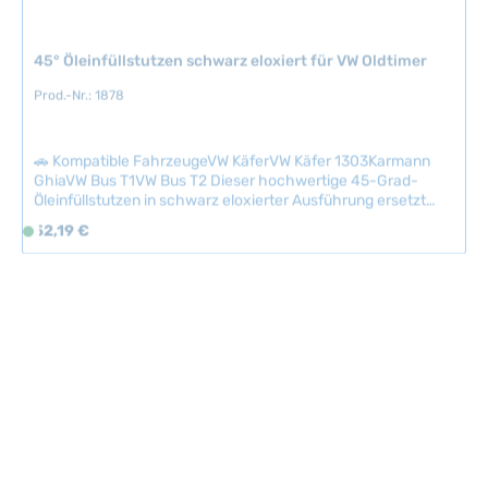
t
:
45° Öleinfüllstutzen schwarz eloxiert für VW Oldtimer
2
Prod.-Nr.: 1878
-
5
T
🚗 Kompatible FahrzeugeVW KäferVW Käfer 1303Karmann
a
GhiaVW Bus T1VW Bus T2 Dieser hochwertige 45-Grad-
g
Öleinfüllstutzen in schwarz eloxierter Ausführung ersetzt
e
den originalen Bajonettverschluss und ermöglicht ein
Regulärer Preis:
52,19 €
S
deutlich einfacheres und sauberes Einfüllen von Motoröl.
o
Durch die abgewinkelte Position liegt das Einfüllloch
f
horizontal, wodurch Verschüttungen zuverlässig vermieden
werden. Der Stutzen behält den originalen Auslass für die
o
Kurbelgehäuseentlüftung und besticht zugleich durch sein
r
elegantes, modernes Erscheinungsbild. Technische Daten
t
HerkunftslandChina
v
e
r
f
ü
g