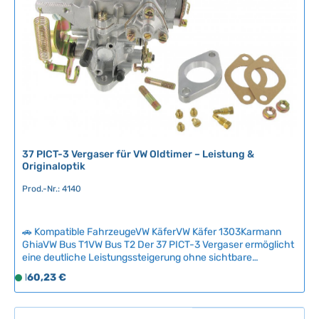
möglich. Technische Daten HerkunftslandChina Original VW-
v
Nummer113129031K
e
r
f
ü
g
b
a
r
,
37 PICT-3 Vergaser für VW Oldtimer – Leistung &
L
Originaloptik
i
Prod.-Nr.: 4140
e
f
e
🚗 Kompatible FahrzeugeVW KäferVW Käfer 1303Karmann
r
GhiaVW Bus T1VW Bus T2 Der 37 PICT-3 Vergaser ermöglicht
z
eine deutliche Leistungssteigerung ohne sichtbare
e
Motorveränderungen – ideal für kompatible VW-Oldtimer bis
Regulärer Preis:
160,23 €
S
i
1776 cm³ Hubraum. In Kombination mit einer sportlichen
o
Nockenwelle und großvolumigem Zylinderkit erreichen Sie
t
f
messbare Performance-Gewinne bei bewahrt
: