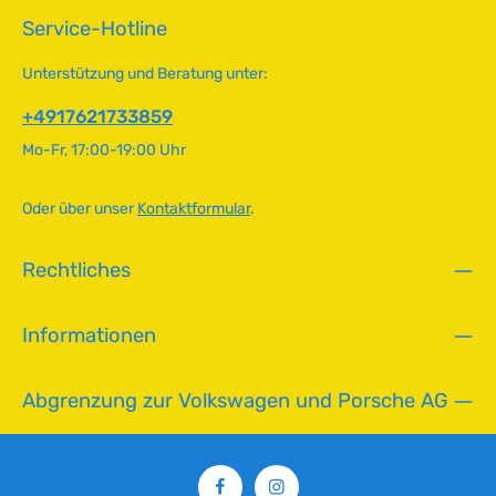
empfehlen zusätzlich die Installation eines Ölthermostats für
5
t
Service-Hotline
präzise Temperaturregelung.Lieferumfang: Kühler (8
T
n
Kanäle), Aluminium-Umleitung, Filterhalterung,
a
i
Druckverstärkungssatz, Befestigungen und Ölschläuche.
Unterstützung und Beratung unter:
g
Für optimale Funktionalität kann zusätzlicher Schlauch
c
erforderlich sein. Technische Daten HerkunftslandUSA
e
h
+4917621733859
t
Mo-Fr, 17:00-19:00 Uhr
v
e
r
Oder über unser
Kontaktformular
.
f
ü
Rechtliches
g
b
a
Informationen
r
Abgrenzung zur Volkswagen und Porsche AG