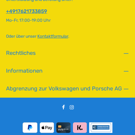
f
T
ü
+4917621733859
a
g
g
Mo-Fr, 17:00-19:00 Uhr
b
e
a
r
Oder über unser
Kontaktformular
.
,
L
Rechtliches
i
e
f
Informationen
e
r
z
Abgrenzung zur Volkswagen und Porsche AG
e
i
t
:
2
-
5