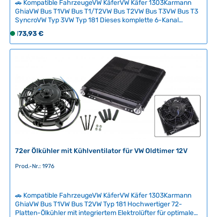
🚗 Kompatible FahrzeugeVW KäferVW Käfer 1303Karmann
GhiaVW Bus T1VW Bus T1/T2VW Bus T2VW Bus T3VW Bus T3
SyncroVW Typ 3VW Typ 181 Dieses komplette 6-Kanal
Ölkühler-Set hält Ihre VW-Oldtimer-Motoröl optimal
Regulärer Preis:
173,93 €
S
temperiert und verhindert Überhitzung bei bis zu 130°C. Das
o
Set beinhaltet den Aluminium-Kühler, Anschlussadapter,
f
Ölfilterhalterung, Druckerhöhungskit sowie alle notwendigen
Fittings und Schläuche – alles was Sie für die professionelle
o
Installation benötigen.Für beste Ergebnisse empfehlen wir
r
die zusätzliche Installation eines Ölthermostat-Ventils zur
t
präzisen Temperaturkontrolle. Der Ölkühler wird
v
üblicherweise zwischen Getriebe und Karosserie montiert
e
und ist mit einem praktischen Befestigungssatz einfach zu
r
installieren. Technische Daten HerkunftslandUSA
f
ü
g
72er Ölkühler mit Kühlventilator für VW Oldtimer 12V
b
a
Prod.-Nr.: 1976
r
,
🚗 Kompatible FahrzeugeVW KäferVW Käfer 1303Karmann
L
GhiaVW Bus T1VW Bus T2VW Typ 181 Hochwertiger 72-
i
Platten-Ölkühler mit integriertem Elektrolüfter für optimale
e