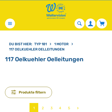
alt springen
Waren
DU BIST HIER:
TYP 181
1 MOTOR
117 OELKUEHLER OELLEITUNGEN
117 Oelkuehler Oelleitungen
Produkte filtern
Seite
Seite
Seite
Seite
Seite
1
2
3
4
5