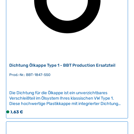
b
a
r
,
L
i
e
f
e
r
Dichtung Ölkappe Type 1 - BBT Production Ersatzteil
z
e
Prod.-Nr.: BBT-1847-550
i
t
Die Dichtung für die Ölkappe ist ein unverzichtbares
:
Verschleißteil im Ölsystem Ihres klassischen VW Type 1.
2
Diese hochwertige Plastikkappe mit integrierter Dichtung
-
verhindert das Auslaufen von Motoröl und schützt den Motor
Regulärer Preis:
0,63 €
5
S
vor Verschmutzung und Feuchtigkeitseintritt.Kompatible
T
o
Fahrzeuge:VW Type 1 1200ccVW Type 1 1300ccVW Type 1
a
f
1500ccVW Type 1 1600ccDas Ersatzteil ist ein hochwertiges
Nachbauteil von BBT Production aus Belgien, bekannt für
g
o