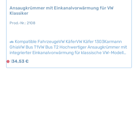
g
Ansaugkrümmer mit Einkanalvorwärmung für VW
b
Klassiker
a
Prod.-Nr.: 2108
r
,
L
🚗 Kompatible FahrzeugeVW KäferVW Käfer 1303Karmann
i
GhiaVW Bus T1VW Bus T2 Hochwertiger Ansaugkrümmer mit
e
integrierter Einkanalvorwärmung für klassische VW-Modelle.
f
Der Krümmer sorgt für optimale Vergasererwärmung und
Regulärer Preis:
134,53 €
D
e
verhindert Vereisungserscheinungen im Ansaugsystem.
e
Lieferung ohne Dichtungen – diese erhalten Sie separat in
r
r
unseren Optionen. Technische Daten
z
HerkunftslandDänemark Original VW-Nummer113129701CA
z
e
e
i
i
t
t
:
n
2
i
-
c
5
h
T
t
a
v