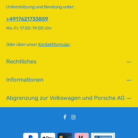
r
113129412, 049129412C Spannung12V
Unterstützung und Beratung unter:
f
ü
+4917621733859
g
Mo-Fr, 17:00-19:00 Uhr
b
a
r
Oder über unser
Kontaktformular
.
,
L
Rechtliches
i
e
f
Informationen
e
r
z
Abgrenzung zur Volkswagen und Porsche AG
e
i
t
:
2
-