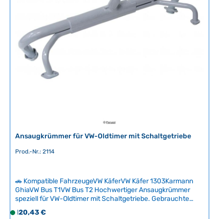
g
Strömungsverhältnisse im Krümmer. Technische Daten
f
e
HerkunftslandChina Hauptdüse127,132,137, 140
ü
Leerlaufdüse50, 55 und 60 Venturi28 mm
g
b
a
r
,
L
i
e
f
e
r
Ansaugkrümmer für VW-Oldtimer mit Schaltgetriebe
z
e
Prod.-Nr.: 2114
i
t
🚗 Kompatible FahrzeugeVW KäferVW Käfer 1303Karmann
:
GhiaVW Bus T1VW Bus T2 Hochwertiger Ansaugkrümmer
2
speziell für VW-Oldtimer mit Schaltgetriebe. Gebrauchte
-
Krümmer sind selten verfügbar und oft durch
Regulärer Preis:
120,43 €
5
S
Kohlenstoffablagerungen in den Vorwärmrohren