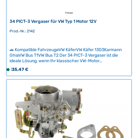
34 PICT-3 Vergaser für VW Typ 1 Motor 12V
Prod.-Nr.: 2142
🚗 Kompatible FahrzeugeVW KäferVW Käfer 1303Karmann
GhiaVW Bus T1VW Bus T2 Der 34 PICT-3 Vergaser ist die
ideale Lösung, wenn Ihr klassischer VW-Motor
Startschwierigkeiten hat oder an der Ampel abgewürgt wird.
Regulärer Preis:
135,47 €
S
Mit diesem fabrikneuen Vergaser erhalten Sie zuverlässige
o
Leistung und optimale Gemischaufbereitung ohne teure
f
Reparaturen bei der Fachfirma.Dieser Vergaser ist speziell
für 12-Volt-Typ-1-Motoren entwickelt und bietet perfekte
o
Kompatibilität mit allen entsprechenden VW-Oldtimern. Eine
r
Umrüstung auf 6-Volt-Systeme ist selbstverständlich
t
möglich. Technische Daten HerkunftslandChina Original VW-
v
Nummer113129031K
e
r
f
ü