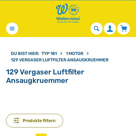
alt springen
Waren
DU BIST HIER:
TYP 181
1 MOTOR
129 VERGASER LUFTFILTER ANSAUGKRUEMMER
129 Vergaser Luftfilter
Ansaugkruemmer
Produkte filtern