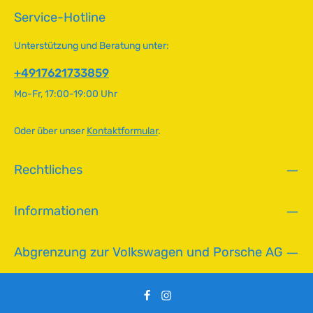
einem Messer gezielt geöffnet werden. Ein Verschleiß oder
v
Service-Hotline
Risse sind ein Zeichen für notwendigen Austausch.
e
Technische Daten HerkunftslandBrasilien Original VW-
r
Nummer311115541
Unterstützung und Beratung unter:
f
ü
+4917621733859
g
Mo-Fr, 17:00-19:00 Uhr
b
a
r
Oder über unser
Kontaktformular
.
,
L
Rechtliches
i
e
f
Informationen
e
r
z
Abgrenzung zur Volkswagen und Porsche AG
e
i
t
: