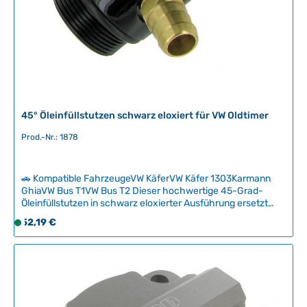
45° Öleinfüllstutzen schwarz eloxiert für VW Oldtimer
Prod.-Nr.: 1878
🚗 Kompatible FahrzeugeVW KäferVW Käfer 1303Karmann
GhiaVW Bus T1VW Bus T2 Dieser hochwertige 45-Grad-
Öleinfüllstutzen in schwarz eloxierter Ausführung ersetzt
den originalen Bajonettverschluss und ermöglicht ein
Regulärer Preis:
52,19 €
S
deutlich einfacheres und sauberes Einfüllen von Motoröl.
o
Durch die abgewinkelte Position liegt das Einfüllloch
f
horizontal, wodurch Verschüttungen zuverlässig vermieden
werden. Der Stutzen behält den originalen Auslass für die
o
Kurbelgehäuseentlüftung und besticht zugleich durch sein
r
elegantes, modernes Erscheinungsbild. Technische Daten
t
HerkunftslandChina