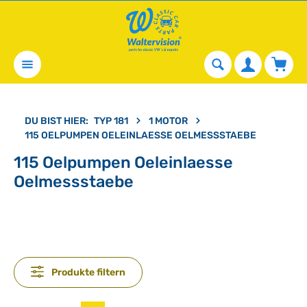
alt springen
Waren
DU BIST HIER:
TYP 181
1 MOTOR
115 OELPUMPEN OELEINLAESSE OELMESSSTAEBE
115 Oelpumpen Oeleinlaesse
Oelmessstaebe
Produkte filtern