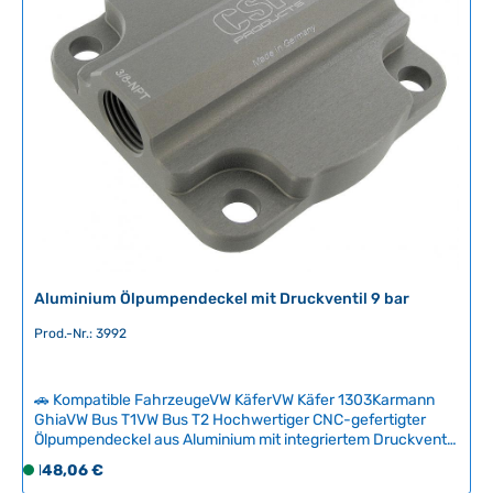
v
e
r
f
ü
g
b
a
r
,
L
i
e
Aluminium Ölpumpendeckel mit Druckventil 9 bar
f
e
Prod.-Nr.: 3992
r
z
e
🚗 Kompatible FahrzeugeVW KäferVW Käfer 1303Karmann
i
GhiaVW Bus T1VW Bus T2 Hochwertiger CNC-gefertigter
Ölpumpendeckel aus Aluminium mit integriertem Druckventil
t
zum Schutz Ihres Ölkreislaufs bei hohen Drehzahlen. Das
:
Regulärer Preis:
148,06 €
S
Ventil begrenzt den Öldruck auf 9 bar und verhindert so
2