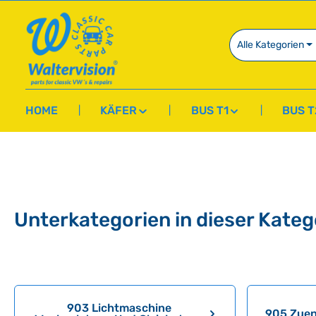
springen
Zur Hauptnavigation springen
Alle Kategorien
HOME
KÄFER
BUS T1
BUS T
Unterkategorien in dieser Kateg
Kategoriegalerie überspringen
903 Lichtmaschine
905 Zuen