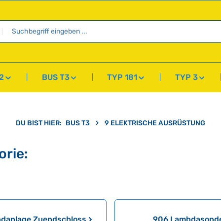
2
BUS T3
TYP 181
TYP 3
DU BIST HIER:
BUS T3
9 ELEKTRISCHE AUSRÜSTUNG
orie:
danlage Zuendschloss
906 Lambdasond