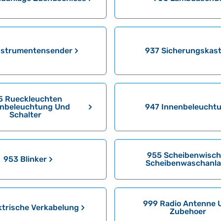
nstrumentensender
937 Sicherungskas
5 Rueckleuchten
enbeleuchtung Und
947 Innenbeleucht
Schalter
955 Scheibenwisch
953 Blinker
Scheibenwaschanl
999 Radio Antenne 
ktrische Verkabelung
Zubehoer