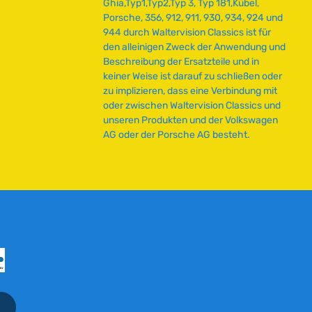
Ghia,Typ1,Typ2,Typ 3, Typ 181,Kübel,
e
Porsche, 356, 912, 911, 930, 934, 924 und
r
944 durch Waltervision Classics ist für
z
den alleinigen Zweck der Anwendung und
e
Beschreibung der Ersatzteile und in
i
keiner Weise ist darauf zu schließen oder
t
zu implizieren, dass eine Verbindung mit
:
oder zwischen Waltervision Classics und
2
unseren Produkten und der Volkswagen
-
AG oder der Porsche AG besteht.
5
T
a
g
e