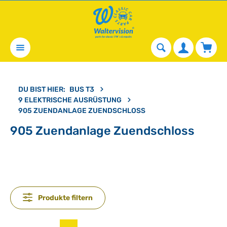
alt springen
Waren
DU BIST HIER:
BUS T3
9 ELEKTRISCHE AUSRÜSTUNG
905 ZUENDANLAGE ZUENDSCHLOSS
905 Zuendanlage Zuendschloss
Produkte filtern