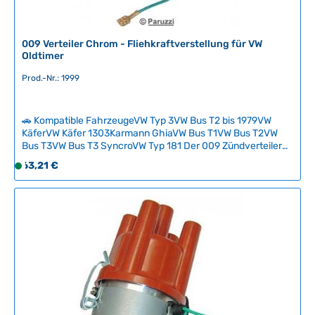
009 Verteiler Chrom - Fliehkraftverstellung für VW
Oldtimer
Prod.-Nr.: 1999
🚗 Kompatible FahrzeugeVW Typ 3VW Bus T2 bis 1979VW
KäferVW Käfer 1303Karmann GhiaVW Bus T1VW Bus T2VW
Bus T3VW Bus T3 SyncroVW Typ 181 Der 009 Zündverteiler
ist eine hochwertige Alternative für VW-Oldtimer mit
Regulärer Preis:
63,21 €
S
modifizierten Vergasern und arbeitet vollständig mit
o
Fliehkraftverstellung ohne Unterdruckabhängigkeit. Mit
f
einer maximalen Verstellung von 21–24° bei 3600 U/min
bietet er optimale Zündverläufe für höhere Drehzahlen und
o
schnellere Motoren. Im Lieferumfang enthalten sind
r
Kontaktpunkte, Rotor, Kondensator und Bakelit-Verteilerkopf
t
in Chromausführung. Technische Daten HerkunftslandChina
v
Original VW-Nummer9230081094
e
r
f
ü