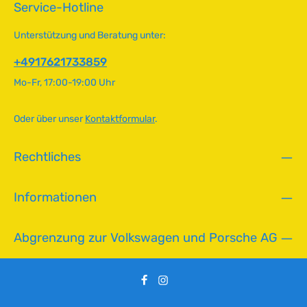
v
Service-Hotline
Schlüsselgröße21 mm Wärmebereich8
g
e
e
r
Unterstützung und Beratung unter:
f
ü
+4917621733859
g
Mo-Fr, 17:00-19:00 Uhr
b
a
r
Oder über unser
Kontaktformular
.
,
L
Rechtliches
i
e
f
Informationen
e
r
z
Abgrenzung zur Volkswagen und Porsche AG
e
i
t
:
2