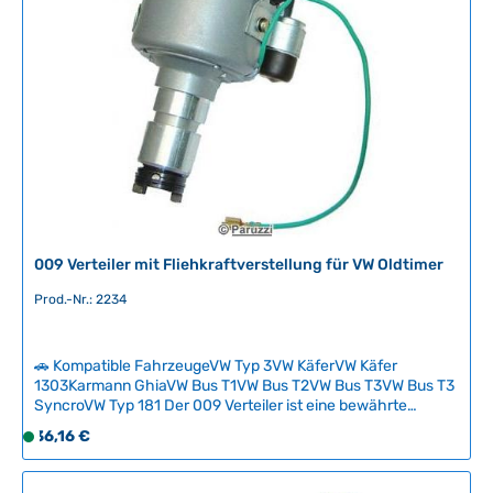
g
b
a
r
,
L
i
e
f
e
r
009 Verteiler mit Fliehkraftverstellung für VW Oldtimer
z
e
Prod.-Nr.: 2234
i
t
🚗 Kompatible FahrzeugeVW Typ 3VW KäferVW Käfer
:
1303Karmann GhiaVW Bus T1VW Bus T2VW Bus T3VW Bus T3
2
SyncroVW Typ 181 Der 009 Verteiler ist eine bewährte
-
Lösung für VW-Oldtimer mit nicht originalen Vergasern, da er
Regulärer Preis:
36,16 €
5
S
vollständig mit Fliehkraftverstellung arbeitet und keine
T
o
Unterdruckverstellung benötigt. Mit einer maximalen
a
f
Verstellung von 21 bis 24 Grad bei 3600 U/min eignet sich