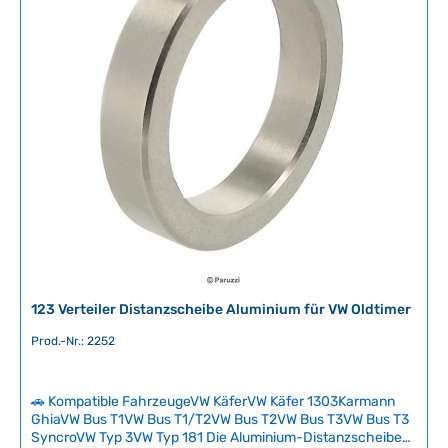
e
Nummer123TUNE+4RVVEXTBL
r
f
ü
g
b
a
r
,
L
i
e
f
e
r
123 Verteiler Distanzscheibe Aluminium für VW Oldtimer
z
e
Prod.-Nr.: 2252
i
t
🚗 Kompatible FahrzeugeVW KäferVW Käfer 1303Karmann
:
GhiaVW Bus T1VW Bus T1/T2VW Bus T2VW Bus T3VW Bus T3
2
SyncroVW Typ 3VW Typ 181 Die Aluminium-Distanzscheibe
-