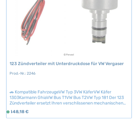
a
r
,
L
i
e
f
e
r
123 Zündverteiler mit Unterdruckdose für VW Vergaser
z
e
Prod.-Nr.: 2246
i
t
🚗 Kompatible FahrzeugeVW Typ 3VW KäferVW Käfer
:
1303Karmann GhiaVW Bus T1VW Bus T2VW Typ 181 Der 123
2
Zündverteiler ersetzt Ihren verschlissenen mechanischen
-
Verteiler durch ein elektronisch gesteuertes High-Tech-
Regulärer Preis:
448,18 €
5
S
System, das wartungsfrei und zuverlässig arbeitet. Dank
T
o
computergesteuerter Zündvorlaufkurve und
a
f
Synchrontechnologie erhalten Sie bei jeder Drehzahl
optimalen Zündfunken und maximale Motorleistung – einmal
g
o
eingestellt, nie wieder nachjustieren.Mit 16 verschiedenen
e
r