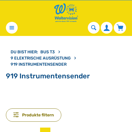
alt springen
Waren
DU BIST HIER:
BUS T3
9 ELEKTRISCHE AUSRÜSTUNG
919 INSTRUMENTENSENDER
919 Instrumentensender
Produkte filtern