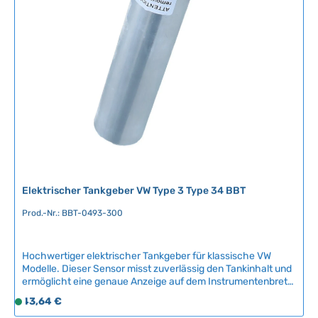
Technische Daten Original VW-Nummer271 919 051B
f
ü
g
b
a
r
,
L
i
e
f
e
r
Elektrischer Tankgeber VW Type 3 Type 34 BBT
z
e
Prod.-Nr.: BBT-0493-300
i
t
Hochwertiger elektrischer Tankgeber für klassische VW
:
Modelle. Dieser Sensor misst zuverlässig den Tankinhalt und
2
ermöglicht eine genaue Anzeige auf dem Instrumentenbrett.
-
Das Ersatzteil ist speziell für die Anforderungen von
Regulärer Preis:
43,64 €
5
S
Oldtimern konzipiert und sorgt für sichere
T
o