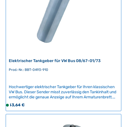
b
a
r
,
L
i
e
f
e
r
Elektrischer Tankgeber für VW Bus 08/67-01/73
z
e
Prod.-Nr.: BBT-0493-910
i
t
Hochwertiger elektrischer Tankgeber für Ihren klassischen
:
VW Bus. Dieser Sender misst zuverlässig den Tankinhalt und
2
ermöglicht die genaue Anzeige auf Ihrem Armaturenbrett.
-
Das Ersatzteil ist ein Nachbauteil von BBT Production aus
Regulärer Preis:
43,64 €
5
S
Belgien und bietet eine solide Alternative zum
T
o
Originalzubehör.Kompatible Fahrzeuge:VW Bus 08/1967 -
a
f
01/1973Der Tankgeber ist ein präzisions-gefertigter Sensor,
der für die korrekte Funktion Ihrer Tankanzeige
g
o