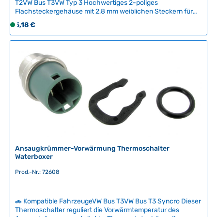
T2VW Bus T3VW Typ 3 Hochwertiges 2-poliges
Flachsteckergehäuse mit 2,8 mm weiblichen Steckern für
zuverlässige elektrische Verbindungen in klassischen VW-
Regulärer Preis:
5,18 €
S
Modellen. Das kompakte und gut isolierte System eignet sich
o
ideal für Kabelbaum-Reparaturen und Restaurationen an
f
Käfer, Bus T2/T3 und Typ 3 Fahrzeugen. Originales
Steckersystem für authentische Elektrik-Sanierung.
o
Technische Daten HerkunftslandBrasilien Original VW-
r
Nummer443906231, 311906231A
t
v
e
r
f
ü
g
b
Ansaugkrümmer-Vorwärmung Thermoschalter
Waterboxer
a
r
Prod.-Nr.: 72608
,
L
i
🚗 Kompatible FahrzeugeVW Bus T3VW Bus T3 Syncro Dieser
e
Thermoschalter reguliert die Vorwärmtemperatur des