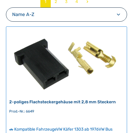
Seite
Seite
Seite
Seite
1
2
3
4
2-poliges Flachsteckergehäuse mit 2,8 mm Steckern
Prod.-Nr.: 6649
🚗 Kompatible FahrzeugeVW Käfer 1303 ab 1976VW Bus