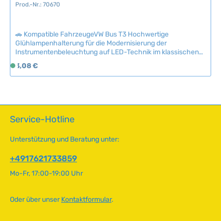
Prod.-Nr.: 70670
r
z
e
🚗 Kompatible FahrzeugeVW Bus T3 Hochwertige
i
Glühlampenhalterung für die Modernisierung der
t
Instrumentenbeleuchtung auf LED-Technik im klassischen
:
Volkswagen. Die Halterung ist speziell für LED-Glühbirnen
Regulärer Preis:
3,08 €
S
konzipiert und ermöglicht eine einfache, werkzeuglose
2
o
Installation ohne Umbauarbeiten. Profitieren Sie von
-
f
längerer Lebensdauer, niedrigerem Stromverbrauch und
5
optimaler Helligkeit – besonders vorteilhaft für 6-Volt-
o
T
Bordnetze. Technische Daten HerkunftslandTaiwan
r
a
Leistung0.24 Watt (ersetzt 1,2 Watt) Spannung12V
t
Service-Hotline
g
v
e
e
Unterstützung und Beratung unter:
r
f
+4917621733859
ü
Mo-Fr, 17:00-19:00 Uhr
g
b
a
Oder über unser
Kontaktformular
.
r
,