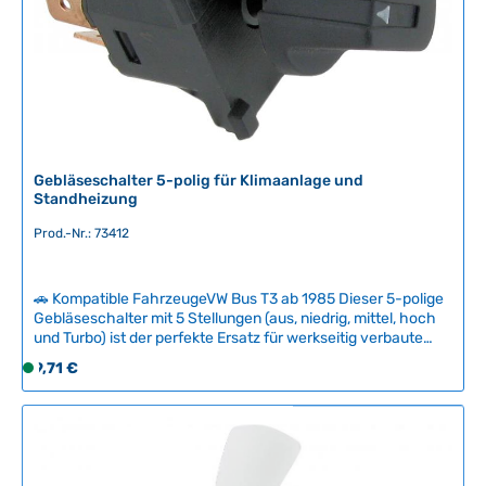
g
f
e
ü
g
b
a
r
,
L
Gebläseschalter 5-polig für Klimaanlage und
i
Standheizung
e
f
Prod.-Nr.: 73412
e
r
🚗 Kompatible FahrzeugeVW Bus T3 ab 1985 Dieser 5-polige
z
Gebläseschalter mit 5 Stellungen (aus, niedrig, mittel, hoch
e
und Turbo) ist der perfekte Ersatz für werkseitig verbaute
i
Klimaanlagen oder Standheizungen im T3 Bulli ab August
Regulärer Preis:
t
9,71 €
S
1985. Der Schalter wird inklusive Knopf geliefert und
:
o
ermöglicht komfortable Steuerung der
2
f
Gebläsegeschwindigkeit.Wichtiger Hinweis: Wir empfehlen,
die Aus-Stellung nicht zu nutzen, sondern die Klimaanlage
-
o
oder Zusatzheizung über den Temperaturregler
5
r
auszuschalten – wie auch in der Bedienungsanleitung
T
t