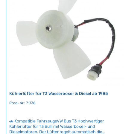
vorgesehen. Technische Daten HerkunftslandDeutschland
a
v
Original VW-Nummer321959511A
g
e
e
r
f
ü
g
b
a
r
,
L
i
e
f
Kühlerlüfter für T3 Wasserboxer & Diesel ab 1985
e
r
Prod.-Nr.: 71738
z
e
i
🚗 Kompatible FahrzeugeVW Bus T3 Hochwertiger
t
Kühlerlüfter für T3 Bulli mit Wasserboxer- und
:
Dieselmotoren. Der Lüfter regelt automatisch die