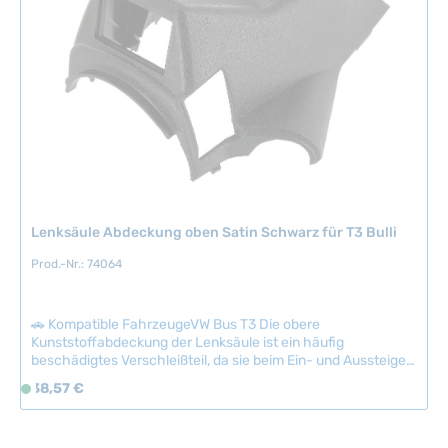
r
5
f
T
ü
a
g
g
b
e
a
r
,
L
i
Lenksäule Abdeckung oben Satin Schwarz für T3 Bulli
e
f
Prod.-Nr.: 74064
e
r
z
🚗 Kompatible FahrzeugeVW Bus T3 Die obere
e
Kunststoffabdeckung der Lenksäule ist ein häufig
beschädigtes Verschleißteil, da sie beim Ein- und Aussteigen
i
leicht getroffen wird. Gebrochene Befestigungselemente
t
Regulärer Preis:
38,57 €
S
und Risse im Material sind bei intensiv genutzten Fahrzeugen
:
o
keine Seltenheit. Der Austausch gegen dieses Originalteil ist
2
f
die zuverlässigste Lösung für einen werkstattgerechten
-
Zustand.Die Abdeckung wird separat für Ober- und Unterteil
o