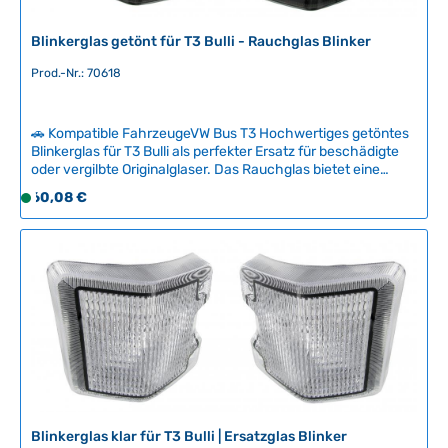
g
b
Blinkerglas getönt für T3 Bulli - Rauchglas Blinker
a
Prod.-Nr.: 70618
r
,
L
🚗 Kompatible FahrzeugeVW Bus T3 Hochwertiges getöntes
i
Blinkerglas für T3 Bulli als perfekter Ersatz für beschädigte
e
oder vergilbte Originalglaser. Das Rauchglas bietet eine
f
moderne Optik, während orangefarbene Glühbirnen dahinter
Regulärer Preis:
60,08 €
S
e
die gesetzlich vorgeschriebene orangefarbene
o
Leuchtwirkung erzeugen.Das Blinkerglas ist einfach zu
r
f
montieren und ermöglicht Ihnen, alte Blinkergläser selektiv
z
auszutauschen, ohne die komplette Leuchteneinheit
o
e
erneuern zu müssen. So sparen Sie Kosten bei gleichzeitig
r
i
hochwertiger Restauration. Technische Daten
t
t
HerkunftslandTaiwan
v
:
e
2
r
-
f
5
ü
T
g
a
Blinkerglas klar für T3 Bulli | Ersatzglas Blinker