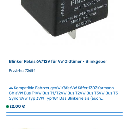
Blinker Relais 6V/12V für VW Oldtimer - Blinkgeber
Prod.-Nr.: 70684
🚗 Kompatible FahrzeugeVW KäferVW Käfer 1303Karmann
GhiaVW Bus T1VW Bus T1/T2VW Bus T2VW Bus T3VW Bus T3
SyncroVW Typ 3VW Typ 181 Das Blinkerrelais (auch
Blinkgeber oder Blinkerbox genannt) ist ein essentieller
Regulärer Preis:
22,00 €
S
elektrischer Baustein für die korrekte Funktion Ihrer
o
Blinkeranlage. Wir bieten kompatible Relais sowohl in 6- als
f
auch 12-Volt-Ausführung an, inklusive spezieller LED-
Varianten für modernisierte Beleuchtungssysteme. Wichtig:
o