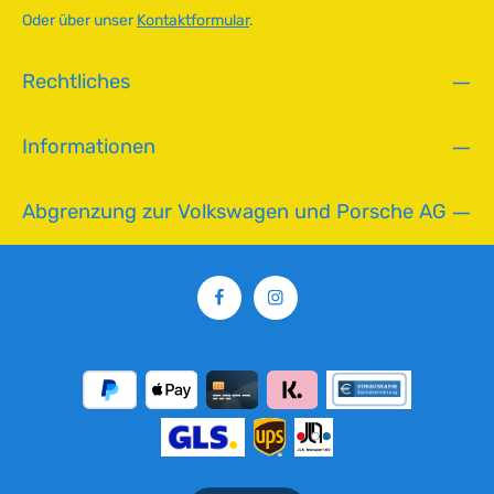
a
Oder über unser
Kontaktformular
.
r
,
Rechtliches
L
i
e
Informationen
f
e
r
Abgrenzung zur Volkswagen und Porsche AG
z
e
i
t
:
2
-
5
T
a
g
e