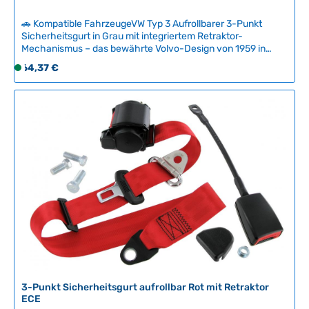
🚗 Kompatible FahrzeugeVW Typ 3 Aufrollbarer 3-Punkt
Sicherheitsgurt in Grau mit integriertem Retraktor-
Mechanismus – das bewährte Volvo-Design von 1959 in
moderner Ausführung mit europäischer Zulassung. Der Gurt
Regulärer Preis:
64,37 €
S
sorgt für sichere Befestigung ohne störendes
o
Herumschlagen im Fahrzeug und ersetzt original die Gurte
f
der entsprechenden Baujahre. Für optimale Funktion ist eine
gerade, präzise Montage erforderlich – montieren Sie zuerst
o
gerade, testen Sie danach. Technische Daten
r
HerkunftslandTürkei Gespannlänge32 cm Gurtlänge333 cm
t
v
e
r
f
ü
g
b
a
r
,
3-Punkt Sicherheitsgurt aufrollbar Rot mit Retraktor
ECE
L