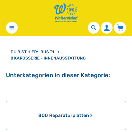
alt springen
Waren
DU BIST HIER:
BUS T1
8 KAROSSERIE - INNENAUSSTATTUNG
Unterkategorien in dieser Kategorie:
Kategoriegalerie überspringen
800 Reparaturplatten