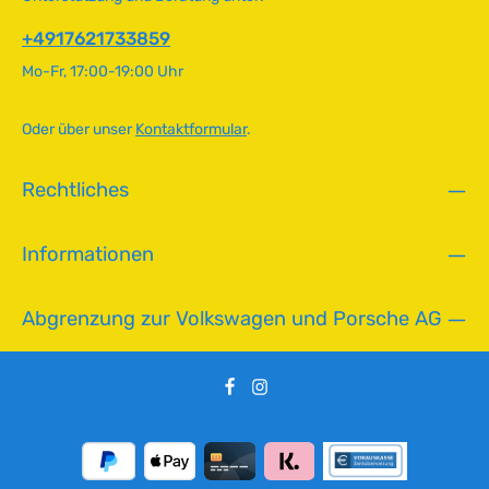
BBT-7900-030 Technische Daten Original VW-Nummer343
f
707 137
ü
+4917621733859
g
Mo-Fr, 17:00-19:00 Uhr
b
a
r
Oder über unser
Kontaktformular
.
,
L
Rechtliches
i
e
f
Informationen
e
r
z
Abgrenzung zur Volkswagen und Porsche AG
e
i
t
:
2
-
5