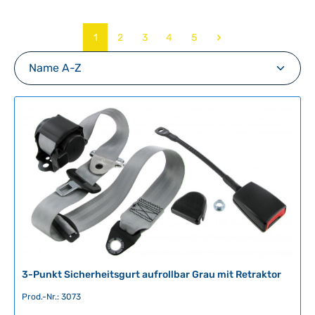
Seite
Seite
Seite
Seite
Seite
1
2
3
4
5
3-Punkt Sicherheitsgurt aufrollbar Grau mit Retraktor
Prod.-Nr.: 3073