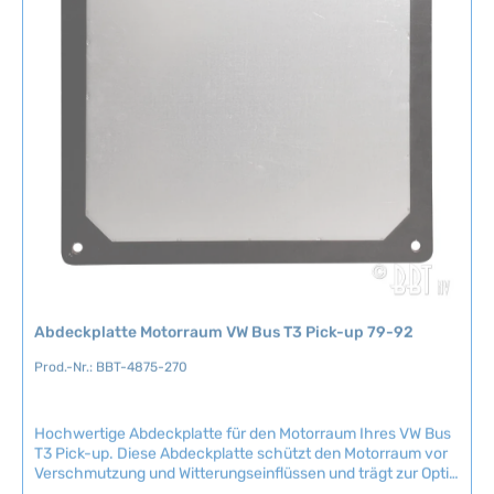
r
5
f
T
ü
a
g
g
b
e
a
r
,
L
i
e
f
e
r
Abdeckplatte Motorraum VW Bus T3 Pick-up 79-92
z
e
Prod.-Nr.: BBT-4875-270
i
t
Hochwertige Abdeckplatte für den Motorraum Ihres VW Bus
:
T3 Pick-up. Diese Abdeckplatte schützt den Motorraum vor
2
Verschmutzung und Witterungseinflüssen und trägt zur Optik
-
des Fahrzeugs bei. Das Nachbauteil von BBT Production aus