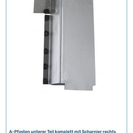
L
i
e
f
e
r
z
e
i
t
:
2
-
5
T
a
g
e
A-Pfosten unterer Teil komplett mit Scharnier rechts