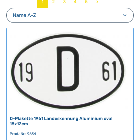
Seite
Seite
Seite
Seite
Seite
1
2
3
4
5
D-Plakette 1961 Landeskennung Aluminium oval
18x12cm
Prod.-Nr.: 9634