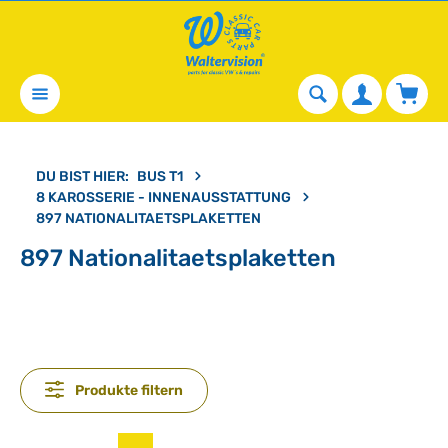
alt springen
Waren
DU BIST HIER:
BUS T1
8 KAROSSERIE - INNENAUSSTATTUNG
897 NATIONALITAETSPLAKETTEN
897 Nationalitaetsplaketten
Produkte filtern