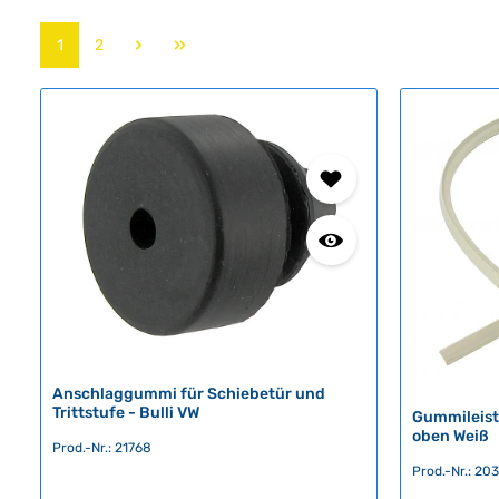
Seite
Seite
1
2
Anschlaggummi für Schiebetür und
Trittstufe - Bulli VW
Gummileist
oben Weiß
Prod.-Nr.: 21768
Prod.-Nr.: 20