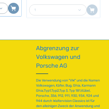
g
gsabläufen
o
en um die Anzahl zu erhöhen oder zu red
oder benutze die Schaltflächen um die A
ib den gewünschten Wert ein oder benutz
Produkt Anzahl: Gib den gewü
Nummer211843381A, 251843381,
e
der
r
251843382
tensiv
t
erschleiß
v
e
er sorgt für
r
entische
f
ü
g
Abgrenzung zur
b
a
Volkswagen und
r
,
Porsche AG
L
i
e
Die Verwendung von "VW" und die Namen
f
Volkswagen, Käfer, Bug, Ghia, Karmann
e
Ghia,Typ1,Typ2,Typ 3, Typ 181,Kübel,
r
Porsche, 356, 912, 911, 930, 934, 924 und
z
944 durch Waltervision Classics ist für
e
den alleinigen Zweck der Anwendung und