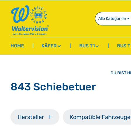
springen
Zur Hauptnavigation springen
Alle Kategorien
HOME
KÄFER
BUS T1
BUS T
DU BIST H
843 Schiebetuer
Hersteller
Kompatible Fahrzeuge