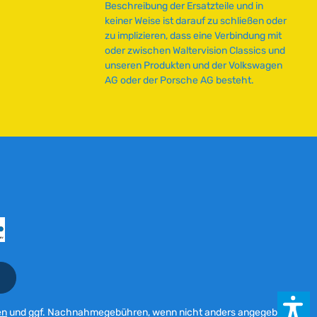
i
Beschreibung der Ersatzteile und in
t
keiner Weise ist darauf zu schließen oder
:
zu implizieren, dass eine Verbindung mit
2
oder zwischen Waltervision Classics und
-
unseren Produkten und der Volkswagen
5
AG oder der Porsche AG besteht.
T
a
g
e
en
und ggf. Nachnahmegebühren, wenn nicht anders angegeben.