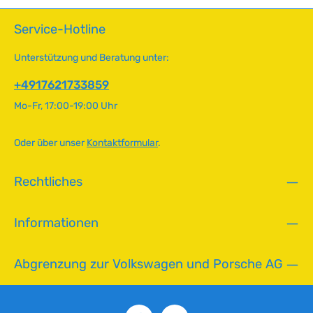
und bietet optimale Passung und Langlebigkeit. Für den
t
fachgerechten Einbau empfehlen wir die Unterstützung
v
Service-Hotline
durch eine spezialisierte Fachwerkstatt, um die korrekte
e
Montage zu gewährleisten. Technische Daten Original VW-
r
Nummer111 885 583
Unterstützung und Beratung unter:
f
ü
+4917621733859
g
Mo-Fr, 17:00-19:00 Uhr
b
a
r
Oder über unser
Kontaktformular
.
,
L
Rechtliches
i
e
f
Informationen
e
r
z
Abgrenzung zur Volkswagen und Porsche AG
e
i
t