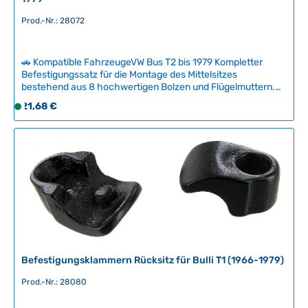
r
,
Prod.-Nr.: 28072
L
i
e
🚗 Kompatible FahrzeugeVW Bus T2 bis 1979 Kompletter
Befestigungssatz für die Montage des Mittelsitzes
f
bestehend aus 8 hochwertigen Bolzen und Flügelmuttern.
e
Der Montagesatz ermöglicht eine sichere Befestigung der
r
Regulärer Preis:
21,68 €
S
Sitzbank am Fahrzeugboden und ersetzt verschlissene
z
o
Originalteile zuverlässig.Durch das einfache Aus- und
e
f
Einbauen der Sitzbank lässt sich die Ladekapazität flexibel
i
nach Bedarf anpassen – ideal für vielseitige Nutzung Ihres
o
Bulli. Technische Daten HerkunftslandBrasilien Original VW-
t
r
NummerN161372, 111881281
:
t
2
v
-
e
5
r
T
f
a
ü
Befestigungsklammern Rücksitz für Bulli T1 (1966-1979)
g
g
e
b
Prod.-Nr.: 28080
a