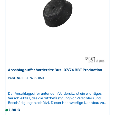
f
ü
g
b
a
r
,
L
i
e
f
e
r
Anschlagpuffer Vordersitz Bus -07/74 BBT Production
z
e
Prod.-Nr.: BBT-7485-050
i
t
Der Anschlagpuffer unter dem Vordersitz ist ein wichtiges
:
Verschleißteil, das die Sitzbefestigung vor Verschleiß und
2
Beschädigungen schützt. Dieser hochwertige Nachbau von
-
BBT Production (Belgien) sorgt für sichere und komfortable
Regulärer Preis:
0,80 €
5
S
Fahrt durch optimale Sitzbefestigung.Kompatible