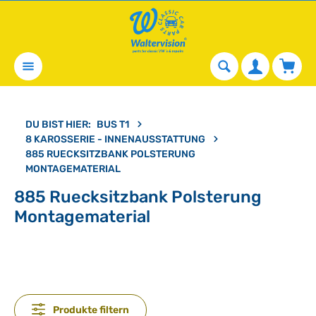
alt springen
Waren
DU BIST HIER:
BUS T1
8 KAROSSERIE - INNENAUSSTATTUNG
885 RUECKSITZBANK POLSTERUNG
MONTAGEMATERIAL
885 Ruecksitzbank Polsterung
Montagematerial
Produkte filtern