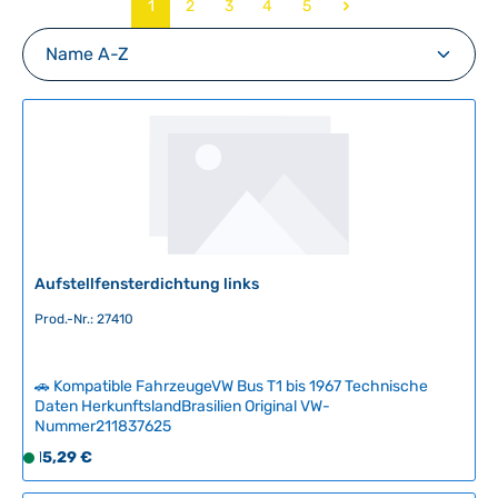
Seite
Seite
Seite
Seite
Seite
1
2
3
4
5
Aufstellfensterdichtung links
Prod.-Nr.: 27410
🚗 Kompatible FahrzeugeVW Bus T1 bis 1967 Technische
Daten HerkunftslandBrasilien Original VW-
Nummer211837625
Regulärer Preis:
15,29 €
S
o