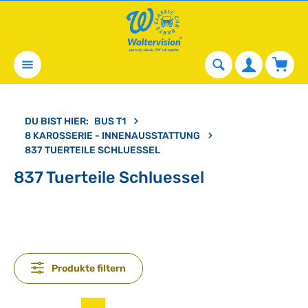
alt springen
Waren
DU BIST HIER:
BUS T1
8 KAROSSERIE - INNENAUSSTATTUNG
837 TUERTEILE SCHLUESSEL
837 Tuerteile Schluessel
Produkte filtern