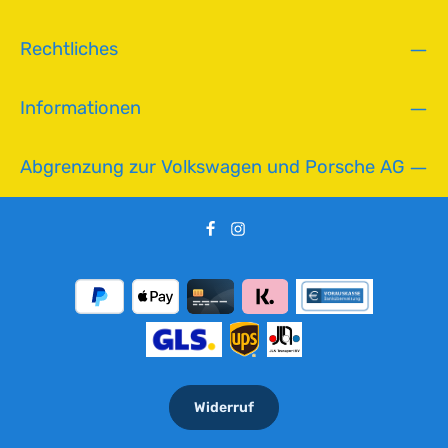
,
L
Rechtliches
i
e
f
Informationen
e
r
z
Abgrenzung zur Volkswagen und Porsche AG
e
i
t
:
2
-
5
T
a
g
e
Widerruf