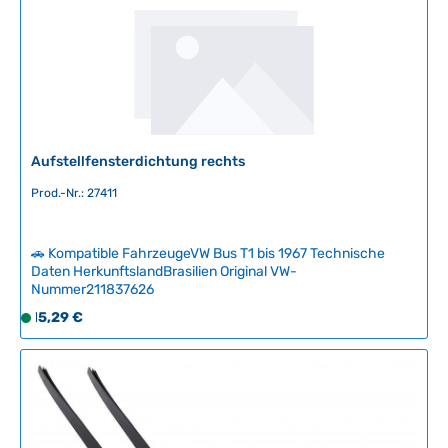
f
o
r
t
v
e
r
f
Aufstellfensterdichtung rechts
ü
Prod.-Nr.: 27411
g
b
a
🚗 Kompatible FahrzeugeVW Bus T1 bis 1967 Technische
r
Daten HerkunftslandBrasilien Original VW-
,
Nummer211837626
L
Regulärer Preis:
15,29 €
S
i
o
e
f
f
o
e
r
r
t
z
v
e