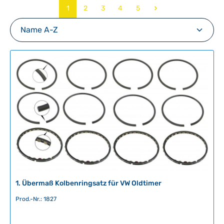
Seite
Seite
Seite
Seite
Seite
1
2
3
4
5
1. Übermaß Kolbenringsatz für VW Oldtimer
Prod.-Nr.: 1827