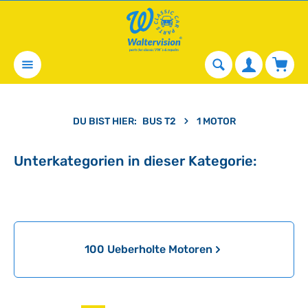
alt springen
Waren
DU BIST HIER:
BUS T2
1 MOTOR
Unterkategorien in dieser Kategorie:
Kategoriegalerie überspringen
100 Ueberholte Motoren