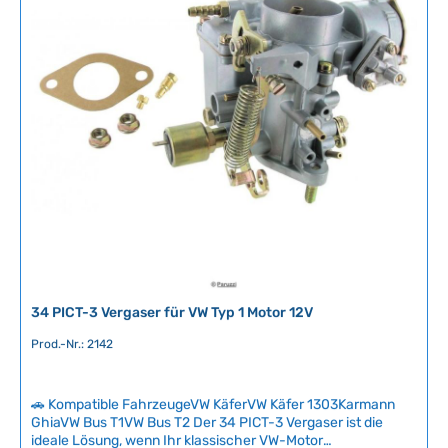
a
n
erforderlich, da das Original nicht mehr passt.Achten Sie auf
g
i
die korrekte Seitenbezeichnung: Diese Version mit Ziffer 3 ist
e
nicht mit der linken Ausführung (Ziffer 2) austauschbar.
c
Technische Daten HerkunftslandChina Venturi22
h
t
v
e
r
f
ü
g
b
a
r
34 PICT-3 Vergaser für VW Typ 1 Motor 12V
Prod.-Nr.: 2142
🚗 Kompatible FahrzeugeVW KäferVW Käfer 1303Karmann
GhiaVW Bus T1VW Bus T2 Der 34 PICT-3 Vergaser ist die
ideale Lösung, wenn Ihr klassischer VW-Motor