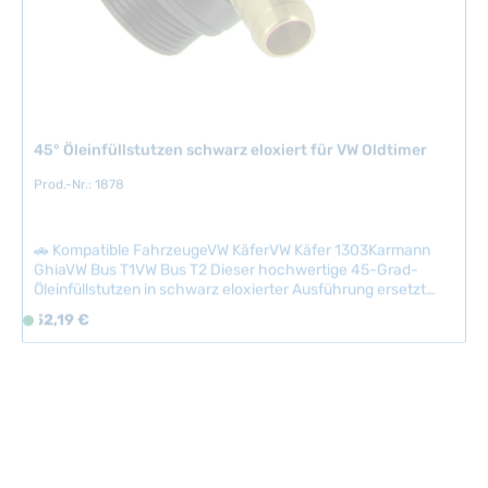
r
z
e
i
t
:
45° Öleinfüllstutzen schwarz eloxiert für VW Oldtimer
2
Prod.-Nr.: 1878
-
5
T
🚗 Kompatible FahrzeugeVW KäferVW Käfer 1303Karmann
a
GhiaVW Bus T1VW Bus T2 Dieser hochwertige 45-Grad-
g
Öleinfüllstutzen in schwarz eloxierter Ausführung ersetzt
e
den originalen Bajonettverschluss und ermöglicht ein
Regulärer Preis:
52,19 €
S
deutlich einfacheres und sauberes Einfüllen von Motoröl.
o
Durch die abgewinkelte Position liegt das Einfüllloch
f
horizontal, wodurch Verschüttungen zuverlässig vermieden
werden. Der Stutzen behält den originalen Auslass für die
o
Kurbelgehäuseentlüftung und besticht zugleich durch sein
r
elegantes, modernes Erscheinungsbild. Technische Daten
t
HerkunftslandChina
v
e