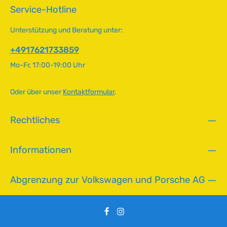
g
v
Service-Hotline
spezifizierten Befestigungsmaterialien. Technische Daten
e
e
HerkunftslandChina Original VW-NummerN116521, N0116521
r
Außendurchmesser12 mm Dicke1.2 mm Härte200 HV
Unterstützung und Beratung unter:
Innendurchmesser7 mm MaterialVerzinkter Stahl
f
ü
+4917621733859
g
Mo-Fr, 17:00-19:00 Uhr
b
a
r
Oder über unser
Kontaktformular
.
,
L
Rechtliches
i
e
f
Informationen
e
r
z
Abgrenzung zur Volkswagen und Porsche AG
e
i
t
: