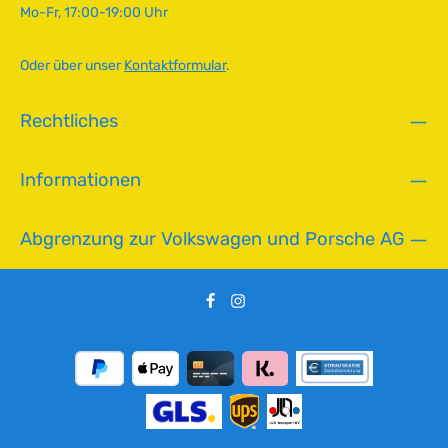
Mo-Fr, 17:00-19:00 Uhr
b
a
r
Oder über unser
Kontaktformular
.
,
L
Rechtliches
i
e
f
Informationen
e
r
z
Abgrenzung zur Volkswagen und Porsche AG
e
i
t
:
2
-
5
T
a
g