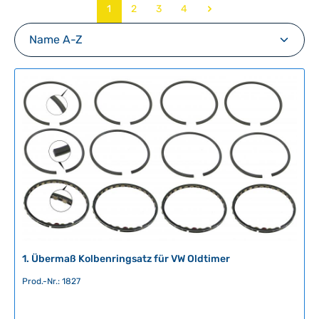
Seite
Seite
Seite
Seite
1
2
3
4
1. Übermaß Kolbenringsatz für VW Oldtimer
Prod.-Nr.: 1827