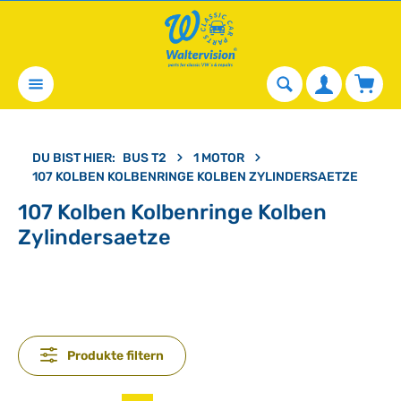
alt springen
Waren
DU BIST HIER:
BUS T2
1 MOTOR
107 KOLBEN KOLBENRINGE KOLBEN ZYLINDERSAETZE
107 Kolben Kolbenringe Kolben
Zylindersaetze
Produkte filtern