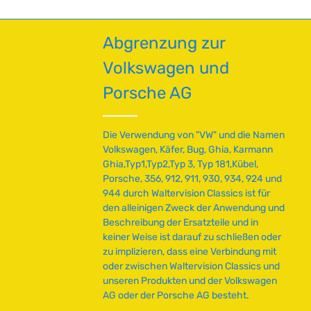
e
Drehzahlbereiche.Ob Performance-, Turbo-
f
oder Rennmotor – diese Heavy-Duty-
ü
Stößelstangen sind der Standard
Abgrenzung zur
g
professioneller Motorenbauer und
b
garantieren zuverlässige Ventilbetätigung
Volkswagen und
a
ohne Kompromisse. Die erhöhte
r
Wandstärke sorgt für optimale Präzision
Porsche AG
auch unter extremer Belastung.
,
Technische Daten HerkunftslandUSA
L
Durchmesser9.5 mm Länge292 mm
i
Die Verwendung von "VW" und die Namen
Wandstärke1.47 mm
e
Volkswagen, Käfer, Bug, Ghia, Karmann
f
Ghia,Typ1,Typ2,Typ 3, Typ 181,Kübel,
e
Porsche, 356, 912, 911, 930, 934, 924 und
r
944 durch Waltervision Classics ist für
z
den alleinigen Zweck der Anwendung und
e
Beschreibung der Ersatzteile und in
i
keiner Weise ist darauf zu schließen oder
t
zu implizieren, dass eine Verbindung mit
:
oder zwischen Waltervision Classics und
2
unseren Produkten und der Volkswagen
-
AG oder der Porsche AG besteht.
5