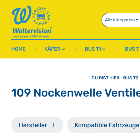
springen
Zur Hauptnavigation springen
Alle Kategorien
HOME
KÄFER
BUS T1
BUS T
DU BIST HIER:
BUS T2
109 Nockenwelle Ventil
Hersteller
Kompatible Fahrzeuge