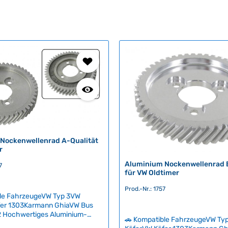
Nockenwellenrad A-Qualität
r
Aluminium Nockenwellenrad 
7
für VW Oldtimer
Prod.-Nr.: 1757
ble FahrzeugeVW Typ 3VW
fer 1303Karmann GhiaVW Bus
2 Hochwertiges Aluminium-
🚗 Kompatible FahrzeugeVW Ty
rad (Ritzel) in A-Qualität für