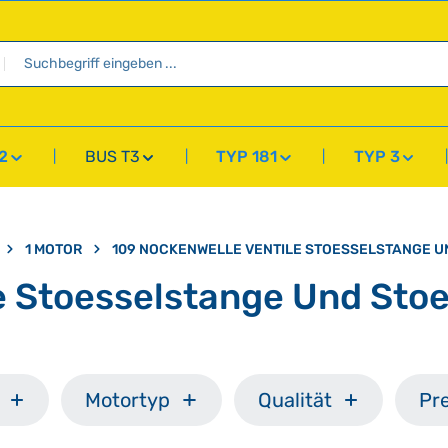
2
BUS T3
TYP 181
TYP 3
1 MOTOR
109 NOCKENWELLE VENTILE STOESSELSTANGE 
e Stoesselstange Und Sto
Motortyp
Qualität
Pre