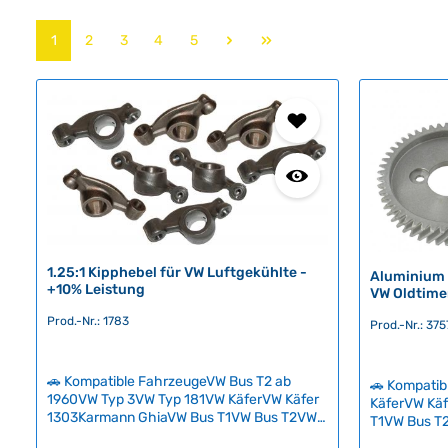
Seite
Seite
Seite
Seite
Seite
1
2
3
4
5
1.25:1 Kipphebel für VW Luftgekühlte -
Aluminium 
+10% Leistung
VW Oldtime
Prod.-Nr.: 1783
Prod.-Nr.: 375
🚗 Kompatible FahrzeugeVW Bus T2 ab
🚗 Kompati
1960VW Typ 3VW Typ 181VW KäferVW Käfer
KäferVW Kä
1303Karmann GhiaVW Bus T1VW Bus T2VW
T1VW Bus T
Bus T3VW Bus T3 Syncro Diese High-Ratio
Nockenwellen