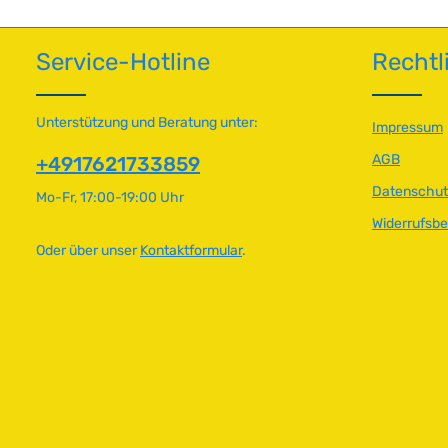
HerkunftslandItalien Original VW-
Nummer022
e
e
f
f
Nummer022109612D, 021106612
ü
ü
Service-Hotline
Rechtl
g
g
b
b
a
a
r
r
Unterstützung und Beratung unter:
Impressum
,
,
AGB
+4917621733859
L
L
i
i
Datenschut
Mo-Fr, 17:00-19:00 Uhr
e
e
Widerrufsb
f
f
e
e
Oder über unser
Kontaktformular
.
r
r
z
z
e
e
i
i
t
t
:
:
2
2
-
-
5
5