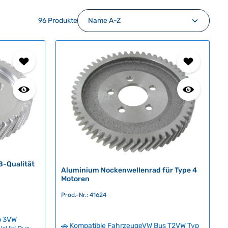
96 Produkte
B-Qualität
Aluminium Nockenwellenrad für Type 4
Motoren
Prod.-Nr.: 41624
p 3VW
🚗 Kompatible FahrzeugeVW Bus T2VW Typ