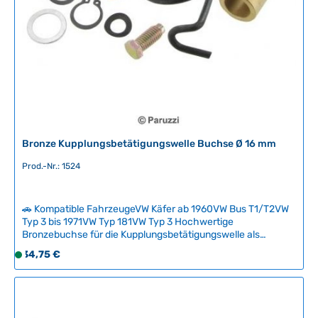
b
a
r
,
L
i
e
f
e
r
Bronze Kupplungsbetätigungswelle Buchse Ø 16 mm
z
e
Prod.-Nr.: 1524
i
t
🚗 Kompatible FahrzeugeVW Käfer ab 1960VW Bus T1/T2VW
:
Typ 3 bis 1971VW Typ 181VW Typ 3 Hochwertige
2
Bronzebuchse für die Kupplungsbetätigungswelle als
-
langlebige Alternative zum Originallager. Das Bronze-
Regulärer Preis:
34,75 €
5
S
Gleitlager bietet erhöhte Verschleißfestigkeit und wird
T
o
bevorzugt im Rennsport und intensiver Nutzung eingesetzt,
a
f
wo Originalkunststofflager schnell verschleißen. Der
komplette Montageset enthält alle notwendigen
g
o
Komponenten für einen problemlosen Austausch.
e
r