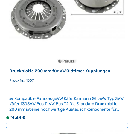
Sie beim Einbau auf das korrekte Anzugsmoment der
t
Befestigungsschrauben nach Werkstatthandbuch.
v
Technische Daten HerkunftslandBrasilien Original VW-
e
Nummer311141025EX
r
f
ü
g
b
a
r
Druckplatte 200 mm für VW Oldtimer Kupplungen
Prod.-Nr.: 1507
🚗 Kompatible FahrzeugeVW KäferKarmann GhiaVW Typ 3VW
Käfer 1303VW Bus T1VW Bus T2 Die Standard Druckplatte
200 mm ist eine hochwertige Austauschkomponente für
VW-Oldtimer-Kupplungen. Eine verschlissene Druckplatte
Regulärer Preis:
74,64 €
S
äußert sich oft durch plötzliches Einrücken trotz korrekter
o
Einstellung oder klappernde Geräusche beim Auskuppeln –
f
dann ist ein Austausch notwendig. Wir empfehlen,