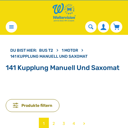
alt springen
Waren
DU BIST HIER:
BUS T2
1 MOTOR
141 KUPPLUNG MANUELL UND SAXOMAT
141 Kupplung Manuell Und Saxomat
Produkte filtern
Seite
Seite
Seite
Seite
1
2
3
4