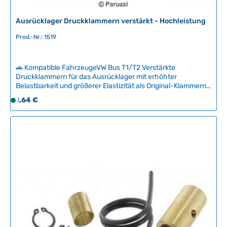
Ausrücklager Druckklammern verstärkt - Hochleistung
Prod.-Nr.: 1519
🚗 Kompatible FahrzeugeVW Bus T1/T2 Verstärkte
Druckklammern für das Ausrücklager mit erhöhter
Belastbarkeit und größerer Elastizität als Original-Klammern.
Die dickeren Verschlüsse verhindern Bruch und Verformung
Regulärer Preis:
1,64 €
S
und sind damit ideal für leistungsgesteigerte Motoren sowie
o
als Verschleißschutz beim Originalmotor.Hinweis: Nicht
f
geeignet für halbautomatische Versionen. Technische
Daten HerkunftslandUSA
o
r
t
v
e
r
f
ü
g