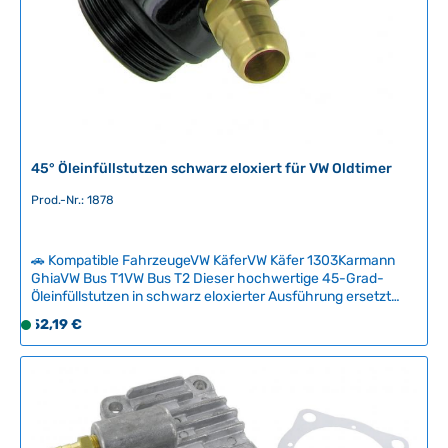
45° Öleinfüllstutzen schwarz eloxiert für VW Oldtimer
Prod.-Nr.: 1878
🚗 Kompatible FahrzeugeVW KäferVW Käfer 1303Karmann
GhiaVW Bus T1VW Bus T2 Dieser hochwertige 45-Grad-
Öleinfüllstutzen in schwarz eloxierter Ausführung ersetzt
den originalen Bajonettverschluss und ermöglicht ein
Regulärer Preis:
52,19 €
S
deutlich einfacheres und sauberes Einfüllen von Motoröl.
o
Durch die abgewinkelte Position liegt das Einfüllloch
f
horizontal, wodurch Verschüttungen zuverlässig vermieden
werden. Der Stutzen behält den originalen Auslass für die
o
Kurbelgehäuseentlüftung und besticht zugleich durch sein
r
elegantes, modernes Erscheinungsbild. Technische Daten
t
HerkunftslandChina