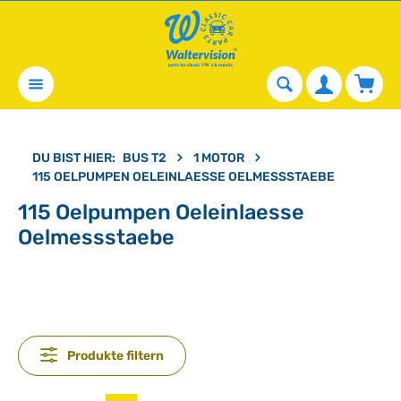
alt springen
Waren
DU BIST HIER:
BUS T2
1 MOTOR
115 OELPUMPEN OELEINLAESSE OELMESSSTAEBE
115 Oelpumpen Oeleinlaesse
Oelmessstaebe
Produkte filtern