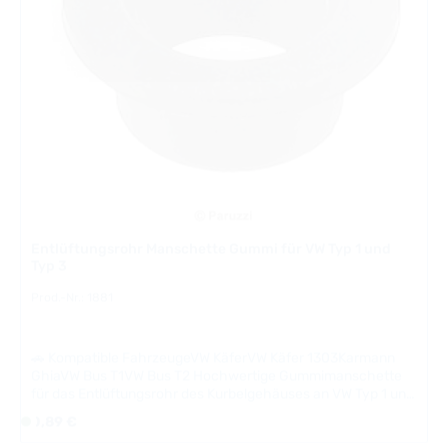
g
b
a
r
,
L
i
e
f
e
r
Entlüftungsrohr Manschette Gummi für VW Typ 1 und
z
Typ 3
e
i
Prod.-Nr.: 1881
t
:
🚗 Kompatible FahrzeugeVW KäferVW Käfer 1303Karmann
2
GhiaVW Bus T1VW Bus T2 Hochwertige Gummimanschette
-
für das Entlüftungsrohr des Kurbelgehäuses an VW Typ 1 und
5
Typ 3 Motoren. Die Manschette dichtet das Rohr beim
Regulärer Preis:
0,89 €
S
T
Durchgang durch das Motorblech ab, verhindert das
o
a
Ansaugen heißer Luft und gewährleistet so eine optimale
f