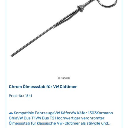
Außendurchmesser22 mm Innendurchmesser18 mm
T
r
a
f
g
ü
e
g
b
a
r
,
L
i
e
f
e
r
Chrom Ölmessstab für VW Oldtimer
z
e
Prod.-Nr.: 1841
i
t
🚗 Kompatible FahrzeugeVW KäferVW Käfer 1303Karmann
:
GhiaVW Bus T1VW Bus T2 Hochwertiger verchromter
2
Ölmessstab für klassische VW-Oldtimer als stilvolle und
-