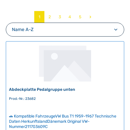
Seite
Seite
Seite
Seite
Seite
1
2
3
4
5
Abdeckplatte Pedalgruppe unten
Prod.-Nr.: 23682
🚗 Kompatible FahrzeugeVW Bus T1 1959–1967 Technische
Daten HerkunftslandDänemark Original VW-
Nummer211703609C