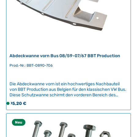
a
r
,
L
i
e
f
e
r
Abdeckwanne vorn Bus 08/59-07/67 BBT Production
z
e
Prod.-Nr.: BBT-0890-706
i
t
Die Abdeckwanne vorn ist ein hochwertiges Nachbauteil
:
von BBT Production aus Belgien für den klassischen VW Bus.
2
Diese Schutzwanne schirmt den vorderen Bereich des
-
Fahrgestells ab und schützt vor Verschmutzung und
Regulärer Preis:
95,20 €
5
S
Korrosion.Kompatible Fahrzeuge:VW Bus T1 (08/1959 -
T
o
07/1967)Produktdetails:Die Abdeckwanne bietet optimalen
a
f
Schutz für empfindliche Fahrwerksteile und trägt zur
Werterhaltung Ihres Oldtimers bei. Das Nachbauteil von BBT
g
o
Neu
Production erfüllt höchste Qualitätsstandards und bietet
e
r
eine zuverlässige Alternative zu schwer erhältlichen
t