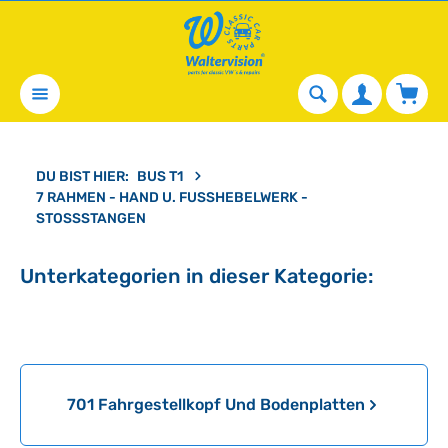
alt springen
Waren
DU BIST HIER:
BUS T1
7 RAHMEN - HAND U. FUSSHEBELWERK - S
TOSSSTANGEN
Unterkategorien in dieser Kategorie:
Kategoriegalerie überspringen
701 Fahrgestellkopf Und Bodenplatten