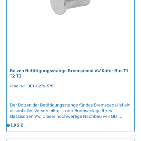
b
a
r
,
L
i
e
f
e
r
Bolzen Betätigungsstange Bremspedal VW Käfer Bus T1
z
T2 T3
e
Prod.-Nr.: BBT-0276-575
i
t
:
Der Bolzen der Betätigungsstange für das Bremspedal ist ein
2
essentielles Verschleißteil in der Bremsanlage Ihres
-
klassischen VW. Dieser hochwertige Nachbau von BBT
5
Production aus Belgien sorgt für sichere und präzise
Regulärer Preis:
2,95 €
S
T
Bremspedalfunktion und verbessert die Bremsleistung Ihres
o
a
Fahrzeugs.Kompatible Fahrzeuge:VW KäferVW Bus T1VW
f
Bus T2VW Bus T3VW Typ 181Dieser Bolzen verbindet die
g