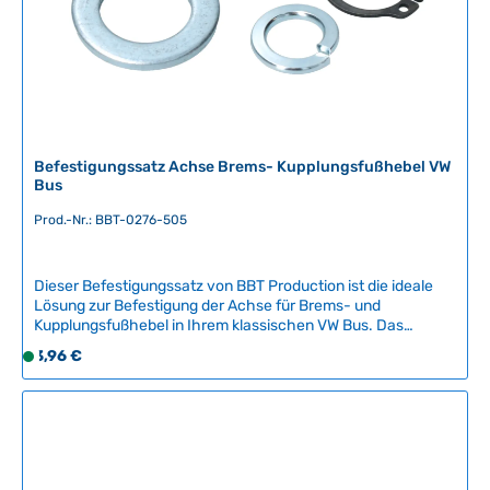
,
L
i
e
f
e
r
Befestigungssatz Achse Brems- Kupplungsfußhebel VW
z
Bus
e
Prod.-Nr.: BBT-0276-505
i
t
:
Dieser Befestigungssatz von BBT Production ist die ideale
2
Lösung zur Befestigung der Achse für Brems- und
-
Kupplungsfußhebel in Ihrem klassischen VW Bus. Das
5
Nachbauteil ermöglicht eine sichere und zuverlässige
Regulärer Preis:
3,96 €
S
T
Montage dieser wichtigen Pedalkomponenten und
o
a
gewährleistet optimale Funktionalität beim
f
Fahren.Kompatible Fahrzeuge:VW Bus 02/55 bis
g
07/67Qualität und Installation:Dieses Ersatzteil ist ein
o
e
hochwertiges Nachbauteil des belgischen Herstellers BBT
r
Production, der sich auf authentische Oldtimer-
t
Komponenten spezialisiert hat. Für eine fachgerechte und