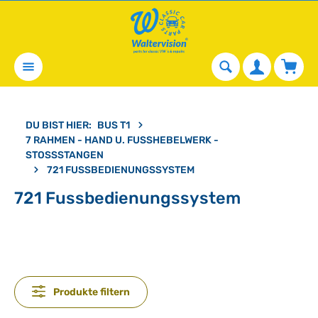
alt springen
Waren
DU BIST HIER:
BUS T1
7 RAHMEN - HAND U. FUSSHEBELWERK - S
TOSSSTANGEN
721 FUSSBEDIENUNGSSYSTEM
721 Fussbedienungssystem
Produkte filtern