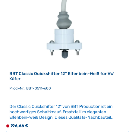
ü
g
b
a
r
,
L
i
e
f
e
r
BBT Classic Quickshifter 12" Elfenbein-Weiß für VW
z
Käfer
e
Prod.-Nr.: BBT-0511-600
i
t
:
Der Classic Quickshifter 12" von BBT Production ist ein
2
hochwertiges Schaltknauf-Ersatzteil im eleganten
-
Elfenbein-Weiß Design. Dieses Qualitäts-Nachbauteil
5
verleiht Ihrem VW Oldtimer eine authentische Optik und
Regulärer Preis:
396,66 €
D
T
ermöglicht präzise Schaltvorgänge mit komfortabler
e
a
Handhabung. Der ergonomisch geformte Griff bietet