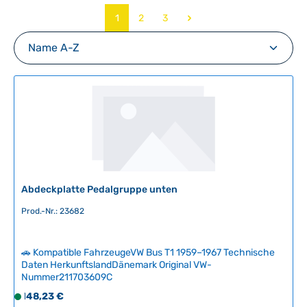
Seite
Seite
Seite
1
2
3
Abdeckplatte Pedalgruppe unten
Prod.-Nr.: 23682
🚗 Kompatible FahrzeugeVW Bus T1 1959–1967 Technische
Daten HerkunftslandDänemark Original VW-
Nummer211703609C
Regulärer Preis:
148,23 €
S