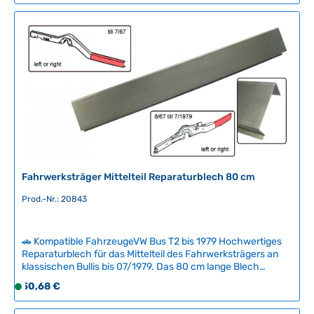
o
f
o
r
t
v
e
r
f
ü
g
b
Fahrwerksträger Mittelteil Reparaturblech 80 cm
a
r
Prod.-Nr.: 20843
,
L
i
🚗 Kompatible FahrzeugeVW Bus T2 bis 1979 Hochwertiges
e
Reparaturblech für das Mittelteil des Fahrwerksträgers an
klassischen Bullis bis 07/1979. Das 80 cm lange Blech
f
entspricht dem Original in Dicke und Passform und
e
Regulärer Preis:
50,68 €
S
ermöglicht die fachmännische Restauration von
r
o
korrosionsgeschädigten Fahrbalkenabschnitten. Dieses
z