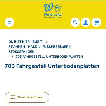
alt springen
Waren
DU BIST HIER:
BUS T1
7 RAHMEN - HAND U. FUSSHEBELWERK - S
TOSSSTANGEN
703 FAHRGESTELL UNTERBODENPLATTEN
703 Fahrgestell Unterbodenplatten
Produkte filtern