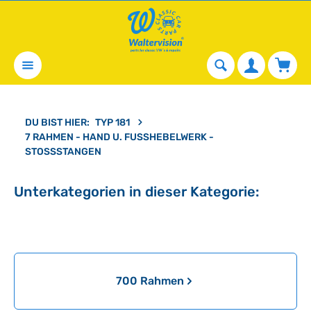
alt springen
Waren
DU BIST HIER:
TYP 181
7 RAHMEN - HAND U. FUSSHEBELWERK - S
TOSSSTANGEN
Unterkategorien in dieser Kategorie:
Kategoriegalerie überspringen
700 Rahmen