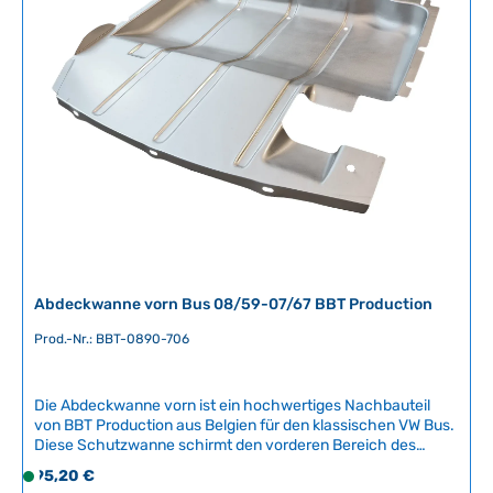
durchgeführt werden, um korrekte Montage und optimale
f
Funktionalität zu gewährleisten.Artikelnummer: BBT-0890-
ü
705 Technische Daten Original VW-Nummer211 703 609B
g
b
a
r
,
L
i
e
f
e
r
Abdeckwanne vorn Bus 08/59-07/67 BBT Production
z
e
Prod.-Nr.: BBT-0890-706
i
t
Die Abdeckwanne vorn ist ein hochwertiges Nachbauteil
:
von BBT Production aus Belgien für den klassischen VW Bus.
2
Diese Schutzwanne schirmt den vorderen Bereich des
-
Fahrgestells ab und schützt vor Verschmutzung und
Regulärer Preis:
95,20 €
5
S
Korrosion.Kompatible Fahrzeuge:VW Bus T1 (08/1959 -