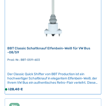
v
e
r
f
ü
g
b
a
r
BBT Classic Schaltknauf Elfenbein-Weiß für VW Bus
-08/59
Prod.-Nr.: BBT-0511-603
Der Classic Quick Shifter von BBT Production ist ein
hochwertiger Schaltknauf in elegantem Elfenbein-Weiß, der
Ihrem VW Bus ein authentisches Retro-Flair verleiht. Dieses
Nachbauteil ersetzt den originalen Schaltknauf und sorgt für
Regulärer Preis:
428,40 €
S
angenehme Bedienung beim Schalten. Der ergonomisch
o
geformte Knauf bietet optimalen Grip und liegt perfekt in der
f
Hand.Kompatible Fahrzeuge:VW Bus bis
08/1959Qualitätsmerkmal: Hochwertiges Nachbauteil von
o
Neu