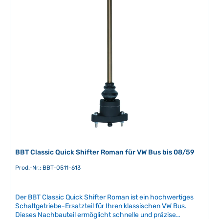
e
Fachwerkstatt durchgeführt werden, um eine sichere und
r
fachgerechte Montage zu gewährleisten.Artikelnummer:
BBT-0052-200 Technische Daten Original VW-Nummer211
f
798 002
ü
g
b
a
r
,
L
i
e
f
e
r
BBT Classic Quick Shifter Roman für VW Bus bis 08/59
z
e
Prod.-Nr.: BBT-0511-613
i
t
Der BBT Classic Quick Shifter Roman ist ein hochwertiges
:
Schaltgetriebe-Ersatzteil für Ihren klassischen VW Bus.
2
Dieses Nachbauteil ermöglicht schnelle und präzise
-