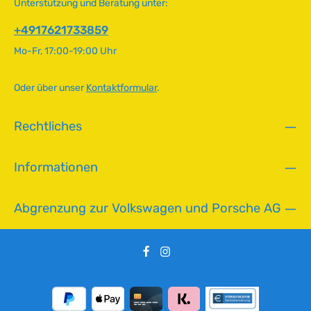
Unterstützung und Beratung unter:
f
ü
+4917621733859
g
Mo-Fr, 17:00-19:00 Uhr
b
a
r
Oder über unser
Kontaktformular
.
,
L
Rechtliches
i
e
f
Informationen
e
r
z
Abgrenzung zur Volkswagen und Porsche AG
e
i
t
:
2
-
5