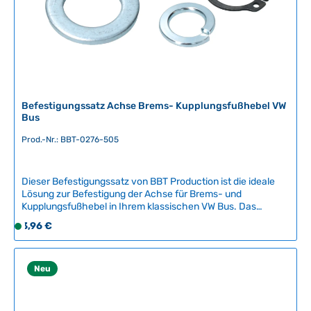
,
L
i
e
f
e
r
Befestigungssatz Achse Brems- Kupplungsfußhebel VW
z
Bus
e
Prod.-Nr.: BBT-0276-505
i
t
:
Dieser Befestigungssatz von BBT Production ist die ideale
2
Lösung zur Befestigung der Achse für Brems- und
-
Kupplungsfußhebel in Ihrem klassischen VW Bus. Das
5
Nachbauteil ermöglicht eine sichere und zuverlässige
Regulärer Preis:
3,96 €
S
T
Montage dieser wichtigen Pedalkomponenten und
o
a
gewährleistet optimale Funktionalität beim
f
Fahren.Kompatible Fahrzeuge:VW Bus 02/55 bis
g
07/67Qualität und Installation:Dieses Ersatzteil ist ein
o
Neu
e
hochwertiges Nachbauteil des belgischen Herstellers BBT
r
Production, der sich auf authentische Oldtimer-
t
Komponenten spezialisiert hat. Für eine fachgerechte und