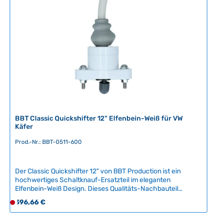
ü
g
b
a
r
,
L
i
e
f
e
r
BBT Classic Quickshifter 12" Elfenbein-Weiß für VW
z
Käfer
e
Prod.-Nr.: BBT-0511-600
i
t
:
Der Classic Quickshifter 12" von BBT Production ist ein
2
hochwertiges Schaltknauf-Ersatzteil im eleganten
-
Elfenbein-Weiß Design. Dieses Qualitäts-Nachbauteil
5
verleiht Ihrem VW Oldtimer eine authentische Optik und
Regulärer Preis:
396,66 €
D
T
ermöglicht präzise Schaltvorgänge mit komfortabler
e
a
Handhabung. Der ergonomisch geformte Griff bietet