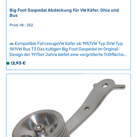
e
r
Big Foot Gaspedal Abdeckung für VW Käfer, Ghia und
Bus
z
e
Prod.-Nr.: 252
i
t
:
🚗 Kompatible FahrzeugeVW Käfer ab 1957VW Typ 3VW Typ
2
181VW Bus T3 Das kultigen Big Foot Gaspedal im Original-
-
Design der 1970er Jahre bietet eine vergrößerte Trittfläche
für sicheres und entspanntes Fahren ohne ständige
5
Regulärer Preis:
22,93 €
S
Fußkorrektionen. Die charakteristische Fußform macht
T
o
dieses Accessoire zu einem unverwechselbaren Blickfang in
a
f
jedem klassischen Volkswagen und ist durch die universelle
g
Befestigung mit geraden oder diagonalen Halterungen für
o
e
die meisten Pedale bis 55 mm Breite geeignet. Lieferumfang:
r
2 Schraubenlängen und 2 Befestigungsstreifen für flexible
t
Montage. Technische Daten HerkunftslandTaiwan
v
e
r
f
ü
g