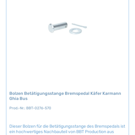
e
i
c
h
t
v
e
r
f
ü
g
b
a
r
Bolzen Betätigungsstange Bremspedal Käfer Karmann
Ghia Bus
Prod.-Nr.: BBT-0276-570
Dieser Bolzen für die Betätigungsstange des Bremspedals ist
ein hochwertiges Nachbauteil von BBT Production aus
Belgien. Das Ersatzteil sorgt für eine sichere und