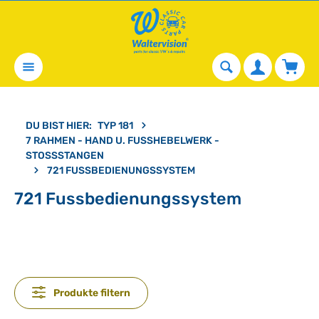
alt springen
Waren
DU BIST HIER:
TYP 181
7 RAHMEN - HAND U. FUSSHEBELWERK - S
TOSSSTANGEN
721 FUSSBEDIENUNGSSYSTEM
721 Fussbedienungssystem
Produkte filtern