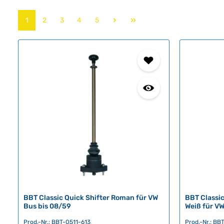
Seite
Seite
Seite
Seite
Seite
1
2
3
4
5
BBT Classic Quick Shifter Roman für VW
BBT Classic
Bus bis 08/59
Weiß für VW
Prod.-Nr.: BBT-0511-613
Prod.-Nr.: B