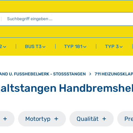
2
BUS T3
TYP 181
TYP 3
AND U. FUSSHEBELWERK - STOSSSTANGEN
711 HEIZUNGSKL
haltstangen Handbremshe
Motortyp
Qualität
Pre