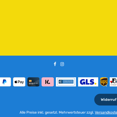
e
i
t
:
2
-
5
T
a
g
e
Widerruf
Alle Preise inkl. gesetzl. Mehrwertsteuer zzgl.
Versandkost