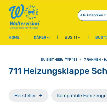
springen
Zur Hauptnavigation springen
Alle Kategorien
HOME
KÄFER
BUS T1
BUS T
DU BIST HIER:
TYP 181
7 RAHMEN - H
711 Heizungsklappe Sc
Hersteller
Kompatible Fahrzeuge