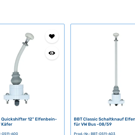
 Quickshifter 12" Elfenbein-
BBT Classic Schaltknauf Elfe
 Käfer
für VW Bus -08/59
BT-0511-600
Prod.-Nr.: BBT-0511-603