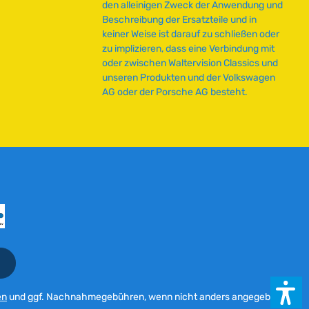
z
den alleinigen Zweck der Anwendung und
e
Beschreibung der Ersatzteile und in
i
keiner Weise ist darauf zu schließen oder
t
zu implizieren, dass eine Verbindung mit
:
oder zwischen Waltervision Classics und
2
unseren Produkten und der Volkswagen
-
AG oder der Porsche AG besteht.
5
T
a
g
e
en
und ggf. Nachnahmegebühren, wenn nicht anders angegeben.