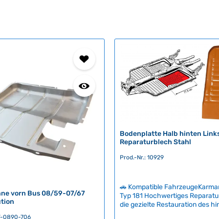
Bodenplatte Halb hinten Links
Reparaturblech Stahl
Prod.-Nr.: 10929
🚗 Kompatible FahrzeugeKarm
ne vorn Bus 08/59-07/67
Typ 181 Hochwertiges Reparatu
tion
die gezielte Restauration des hi
Halbbodens. Das dicke Stahlbl
BT-0890-706