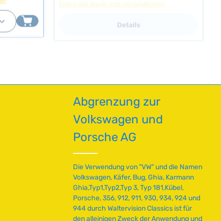
r
r
und Schmutz an der
a
en um die Anzahl zu erhöhen oder zu red
oder benutze die Schaltflächen um die A
ib den gewünschten Wert ein oder benutz
den, da die
Durchführungsstelle.Ideal als Ersatz für
Details
z
g
porös und
verschlissene oder rissig gewordene
e
e
mit
Originalteile. Das elastische Gummi
i
n fixiert,
gewährleistet eine sichere Befestigung und
t
 wird. Durch
zuverlässige Dichtung über Jahre hinweg.
n
das Gummi
Technische Daten HerkunftslandChina
i
und
Original VW-Nummer113701293C
en aller
c
h
Abgrenzung zur
t
v
Volkswagen und
e
r
Porsche AG
f
ü
g
Die Verwendung von "VW" und die Namen
b
Volkswagen, Käfer, Bug, Ghia, Karmann
a
Ghia,Typ1,Typ2,Typ 3, Typ 181,Kübel,
r
Porsche, 356, 912, 911, 930, 934, 924 und
944 durch Waltervision Classics ist für
den alleinigen Zweck der Anwendung und