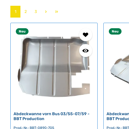
Seite
Seite
Seite
1
2
3
Neu
Neu
Abdeckwanne vorn Bus 03/55-07/59 -
Abdeckwan
BBT Production
BBT Produc
Prod.-Nr.: BBT-0890-705
Prod.-Nr.: B