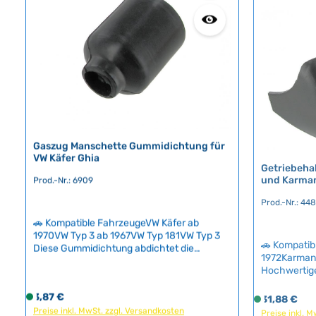
f
f
ü
ü
g
g
b
b
a
a
r
r
,
,
L
L
i
i
e
e
Gaszug Manschette Gummidichtung für
f
f
VW Käfer Ghia
Getriebeha
e
e
und Karma
Prod.-Nr.: 6909
r
r
z
z
Prod.-Nr.: 44
e
e
🚗 Kompatible FahrzeugeVW Käfer ab
i
i
1970VW Typ 3 ab 1967VW Typ 181VW Typ 3
t
t
🚗 Kompatib
Diese Gummidichtung abdichtet die
1972Karman
:
:
Durchführung von Gaspedal- und
Hochwertige
2
2
Kupplungskabeln durch das
vorderen Be
-
-
Fahrzeugchassis und schützt vor
Halterung ei
Regulärer Preis:
Regulärer Pr
3,87 €
S
31,88 €
S
Feuchtigkeitseintritt. Das verschlissene
5
5
Motorumbaut
Preise inkl. MwSt. zzgl. Versandkosten
o
Preise inkl. 
o
Gummi lässt sich einfach austauschen und
T
T