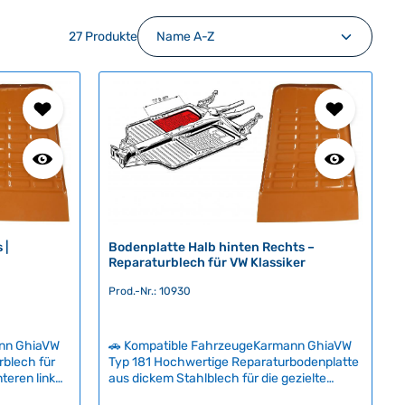
27 Produkte
 |
Bodenplatte Halb hinten Rechts –
Reparaturblech für VW Klassiker
Prod.-Nr.: 10930
ann GhiaVW
🚗 Kompatible FahrzeugeKarmann GhiaVW
rblech für
Typ 181 Hochwertige Reparaturbodenplatte
nteren linken
aus dickem Stahlblech für die gezielte
ech
Restaurierung von Rostschäden im hinteren