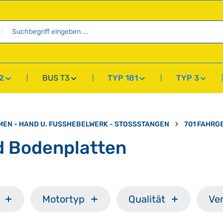
2
BUS T3
TYP 181
TYP 3
MEN - HAND U. FUSSHEBELWERK - STOSSSTANGEN
701 FAHRG
d Bodenplatten
Motortyp
Qualität
Ve