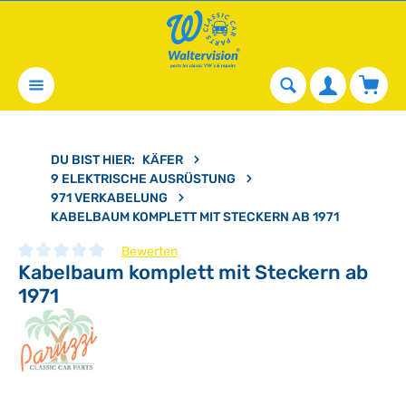
alt springen
Waren
DU BIST HIER:
KÄFER
9 ELEKTRISCHE AUSRÜSTUNG
971 VERKABELUNG
KABELBAUM KOMPLETT MIT STECKERN AB 1971
Bewerten
Kabelbaum komplett mit Steckern ab
Durchschnittliche Bewertung von 0 von 5 Sternen
1971