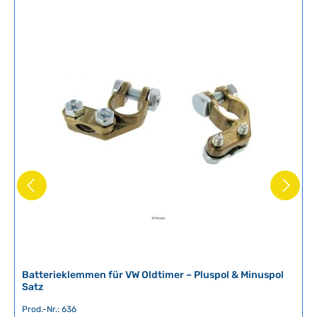
v
e
r
f
ü
g
b
a
r
,
L
i
e
f
e
r
z
e
i
Batterieklemmen für VW Oldtimer – Pluspol & Minuspol
Satz
t
:
Prod.-Nr.: 636