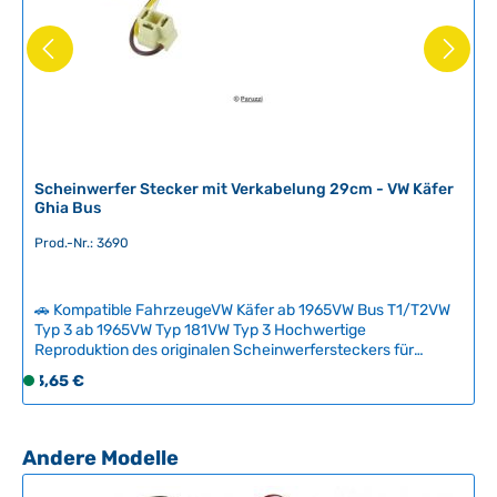
L
i
e
f
e
r
z
e
i
Scheinwerfer Stecker mit Verkabelung 29cm - VW Käfer
Ghia Bus
t
:
Prod.-Nr.: 3690
2
-
5
🚗 Kompatible FahrzeugeVW Käfer ab 1965VW Bus T1/T2VW
T
Typ 3 ab 1965VW Typ 181VW Typ 3 Hochwertige
Reproduktion des originalen Scheinwerfersteckers für
a
klassische VW-Modelle ab 1965. Der vorkonfektionierte
g
Regulärer Preis:
3,65 €
S
Stecker mit 29 cm Kabellänge ermöglicht eine sichere
e
o
Montage ohne spezialwerkzeug und kann problemlos an
f
bestehende Verkabelung angeschlossen werden.Ideal zur
Reparatur von korrodierten oder beschädigten
o
Produktgalerie überspringen
Andere Modelle
Originalsteckern – einfach einzubauen und zuverlässig im
r
Betrieb. Technische Daten HerkunftslandTaiwan Original