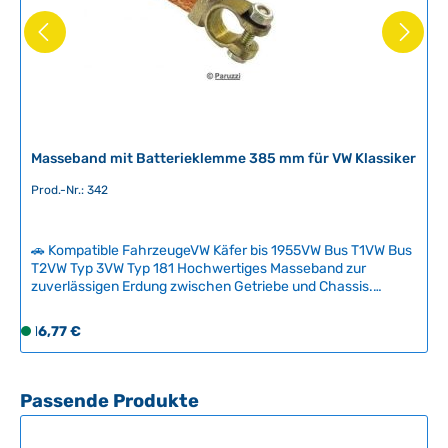
Masseband mit Batterieklemme 385 mm für VW Klassiker
Prod.-Nr.: 342
🚗 Kompatible FahrzeugeVW Käfer bis 1955VW Bus T1VW Bus
T2VW Typ 3VW Typ 181 Hochwertiges Masseband zur
zuverlässigen Erdung zwischen Getriebe und Chassis.
Dieses essenzielle Bauteil kompensiert die isolierende
Wirkung der Gummilager und sorgt für optimale elektrische
Regulärer Preis:
16,77 €
S
Verbindung, besonders wichtig bei 6-Volt-Systemen.
o
Regelmäßige Kontrolle und rechtzeitiger Austausch bei
f
Oxidation oder Beschädigungen gewährleisten störungsfreie
Elektrik. Technische Daten HerkunftslandBrasilien Original
o
Produktgalerie überspringen
Passende Produkte
VW-Nummer147971235, 443971235D
r
t