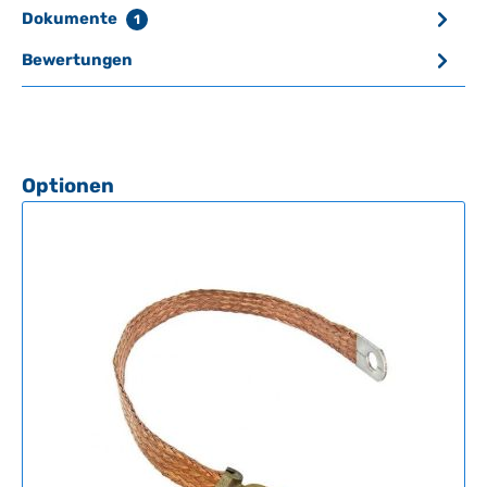
Dokumente
1
Bewertungen
Produktgalerie überspringen
Optionen