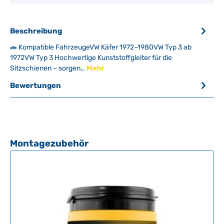
Beschreibung
🚗 Kompatible FahrzeugeVW Käfer 1972–1980VW Typ 3 ab
1972VW Typ 3 Hochwertige Kunststoffgleiter für die
Sitzschienen – sorgen…
Mehr
Bewertungen
Produktgalerie überspringen
Montagezubehör