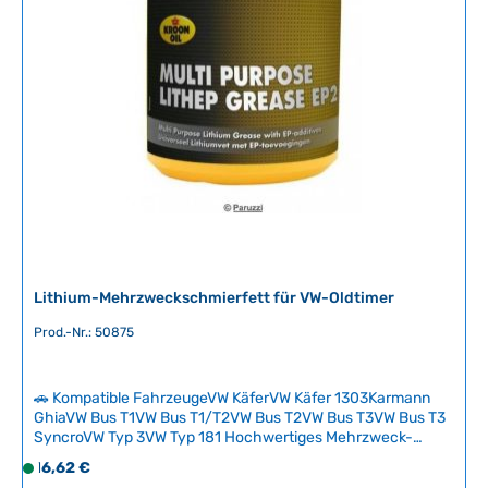
Lithium-Mehrzweckschmierfett für VW-Oldtimer
Prod.-Nr.: 50875
🚗 Kompatible FahrzeugeVW KäferVW Käfer 1303Karmann
GhiaVW Bus T1VW Bus T1/T2VW Bus T2VW Bus T3VW Bus T3
SyncroVW Typ 3VW Typ 181 Hochwertiges Mehrzweck-
Lithiumfett für alle Schmier- und Wartungspunkte an
Regulärer Preis:
16,62 €
S
klassischen VW-Fahrzeugen. Das universell einsetzbare