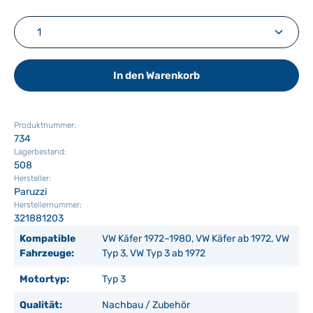
Produkt Anzahl: Gib den gewünschten Wert ein ode
In den Warenkorb
Produktnummer:
734
Lagerbestand:
508
Hersteller:
Paruzzi
Herstellernummer:
321881203
Kompatible
VW Käfer 1972–1980, VW Käfer ab 1972, VW
Fahrzeuge:
Typ 3, VW Typ 3 ab 1972
Motortyp:
Typ 3
Qualität:
Nachbau / Zubehör