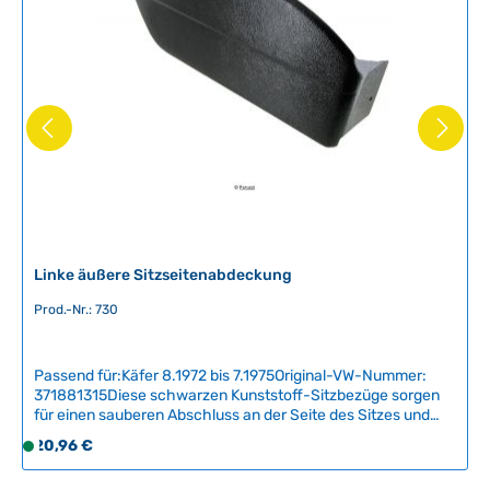
a
r
,
L
i
e
f
e
r
z
e
i
Linke äußere Sitzseitenabdeckung
t
Prod.-Nr.: 730
:
2
-
Passend für:Käfer 8.1972 bis 7.1975Original-VW-Nummer:
5
371881315Diese schwarzen Kunststoff-Sitzbezüge sorgen
T
für einen sauberen Abschluss an der Seite des Sitzes und
verdecken den Verstellmechanismus.Neben dem optischen
a
Regulärer Preis:
20,96 €
S
Aspekt sorgen diese Schutzplatten dafür, dass Sie sich nicht
g
o
mit Ihrer Kleidung im Verstellsystem verfangen. Diese
e