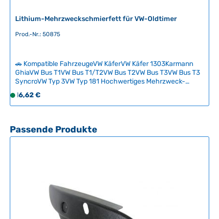
e
i
Lithium-Mehrzweckschmierfett für VW-Oldtimer
t
Prod.-Nr.: 50875
:
2
-
🚗 Kompatible FahrzeugeVW KäferVW Käfer 1303Karmann
5
GhiaVW Bus T1VW Bus T1/T2VW Bus T2VW Bus T3VW Bus T3
T
SyncroVW Typ 3VW Typ 181 Hochwertiges Mehrzweck-
Lithiumfett für alle Schmier- und Wartungspunkte an
a
Regulärer Preis:
16,62 €
S
klassischen VW-Fahrzeugen. Das universell einsetzbare
g
o
Schmierfett bietet optimalen Schutz gegen Verschleiß,
e
f
Korrosion und Feuchtigkeitseinfluss. Ideal für Lager, Gelenke,
Scharniere und alle beweglichen Teile Ihres Oldtimers.
o
Produktgalerie überspringen
Passende Produkte
Technische Daten HerkunftslandNiederlande Inhalt600 gr
r
t
v
e
r
f
ü
g
b