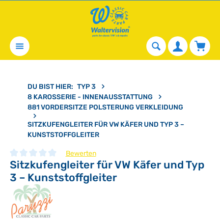
alt springen
Waren
DU BIST HIER:
TYP 3
8 KAROSSERIE - INNENAUSSTATTUNG
881 VORDERSITZE POLSTERUNG VERKLEIDUNG
SITZKUFENGLEITER FÜR VW KÄFER UND TYP 3 –
KUNSTSTOFFGLEITER
Bewerten
Sitzkufengleiter für VW Käfer und Typ
Durchschnittliche Bewertung von 0 von 5 Sternen
3 – Kunststoffgleiter