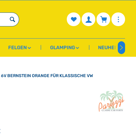
Du hast 0 Produkte auf dem Mer
Warenkorb enth
FELGEN
GLAMPING
NEUHEITEN
 6V BERNSTEIN ORANGE FÜR KLASSISCHE VW
€