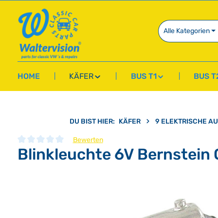
springen
Zur Hauptnavigation springen
Alle Kategorien
HOME
KÄFER
BUS T1
BUS T
DU BIST HIER:
KÄFER
9 ELEKTRISCHE A
Bewerten
Blinkleuchte 6V Bernstein 
Durchschnittliche Bewertung von 0 von 5 Sternen
Bildergalerie überspringen