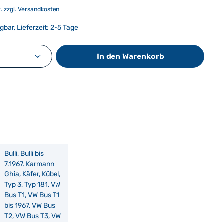
t. zzgl. Versandkosten
gbar, Lieferzeit: 2-5 Tage
Anzahl: Gib den gewünschten Wert ein od
In den Warenkorb
Bulli, Bulli bis
7.1967, Karmann
Ghia, Käfer, Kübel,
Typ 3, Typ 181, VW
Bus T1, VW Bus T1
bis 1967, VW Bus
T2, VW Bus T3, VW