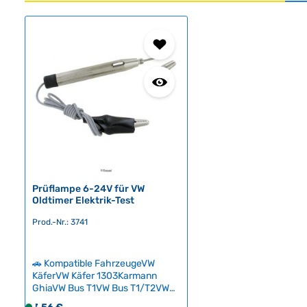
Produktgalerie überspringen
Prüflampe 6-24V für VW
Oldtimer Elektrik-Test
Prod.-Nr.: 3741
🚗 Kompatible FahrzeugeVW
KäferVW Käfer 1303Karmann
GhiaVW Bus T1VW Bus T1/T2VW
Bus T2VW Bus T3VW Bus T3
Regulärer Preis: