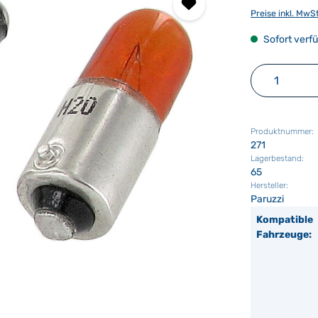
Preise inkl. MwS
Sofort verfü
Produkt 
Produktnummer:
271
Lagerbestand:
65
Hersteller:
Paruzzi
Kompatible
Fahrzeuge: