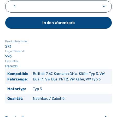
Produkt Anzahl: Gib den gewünschten Wert ein ode
In den Warenkorb
Produktnummer:
273
Lagerbestand:
996
Hersteller:
Paruzzi
Kompatible
Bulli bis 7.67, Karmann Ghia, Käfer, Typ 3, VW
Fahrzeuge:
Bus T1, VW Bus T1/T2, VW Käfer, VW Typ 3
Motortyp:
Typ 3
Qualität:
Nachbau / Zubehör