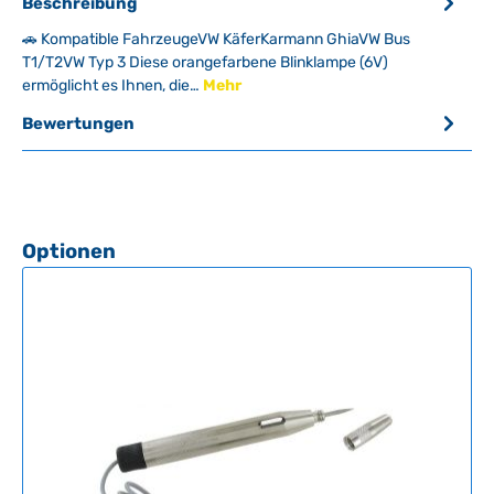
Beschreibung
🚗 Kompatible FahrzeugeVW KäferKarmann GhiaVW Bus
T1/T2VW Typ 3 Diese orangefarbene Blinklampe (6V)
ermöglicht es Ihnen, die…
Mehr
Bewertungen
Produktgalerie überspringen
Optionen