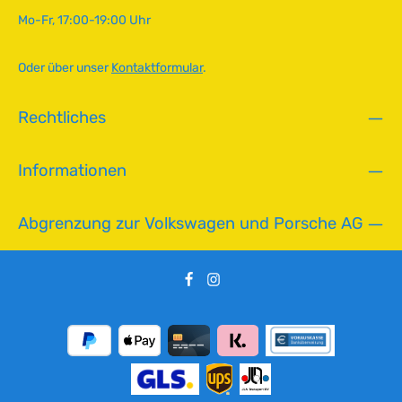
r
e
Mo-Fr, 17:00-19:00 Uhr
f
ü
g
Oder über unser
Kontaktformular
.
b
a
Rechtliches
r
,
L
Informationen
i
e
f
Abgrenzung zur Volkswagen und Porsche AG
e
r
z
e
i
t
:
2
-