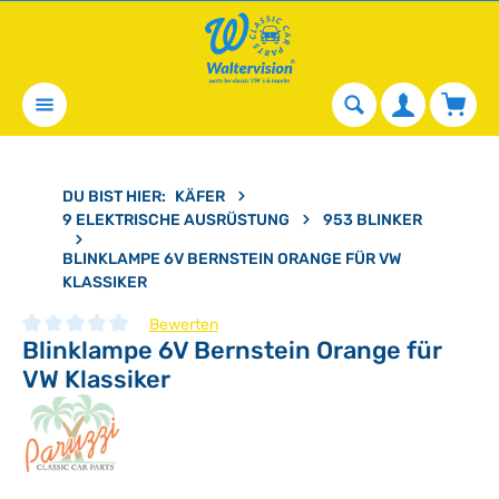
alt springen
Waren
DU BIST HIER:
KÄFER
9 ELEKTRISCHE AUSRÜSTUNG
953 BLINKER
BLINKLAMPE 6V BERNSTEIN ORANGE FÜR VW
KLASSIKER
Bewerten
Blinklampe 6V Bernstein Orange für
Durchschnittliche Bewertung von 0 von 5 Sternen
VW Klassiker