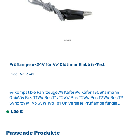
Prüflampe 6-24V für VW Oldtimer Elektrik-Test
Prod.-Nr.: 3741
🚗 Kompatible FahrzeugeVW KäferVW Käfer 1303Karmann
GhiaVW Bus T1VW Bus T1/T2VW Bus T2VW Bus T3VW Bus T3
SyncroVW Typ 3VW Typ 181 Universelle Prüflampe für die
Überprüfung von Stromkreisen und elektrischen
Regulärer Preis:
3,56 €
S
Komponenten an klassischen Fahrzeugen. Mit breitem
o
Spannungsbereich von 6 bis 24V geeignet für alle gängigen
f
Oldtimer-Spannungssysteme. Unverzichtbares Wartungs-
und Diagnosewerkzeug für zuverlässige Elektrik-Kontrollen
o
Produktgalerie überspringen
Passende Produkte