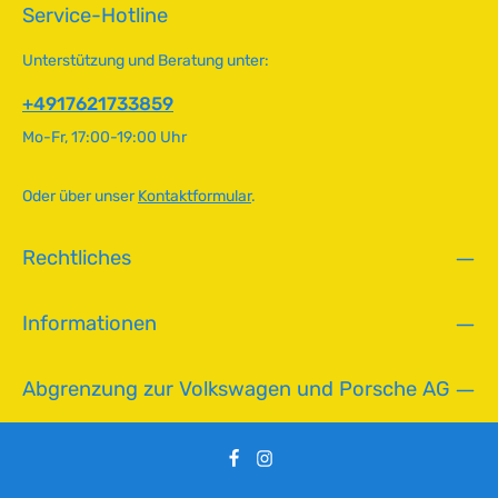
v
Service-Hotline
erhalten Sie separat in unserem Shop. Technische Daten
e
HerkunftslandChina Breite50 mm Höhe41 mm
r
Innendurchmesser13 mm
Unterstützung und Beratung unter:
f
ü
+4917621733859
g
Mo-Fr, 17:00-19:00 Uhr
b
a
r
Oder über unser
Kontaktformular
.
,
L
Rechtliches
i
e
f
Informationen
e
r
z
Abgrenzung zur Volkswagen und Porsche AG
e
i
t
:
2