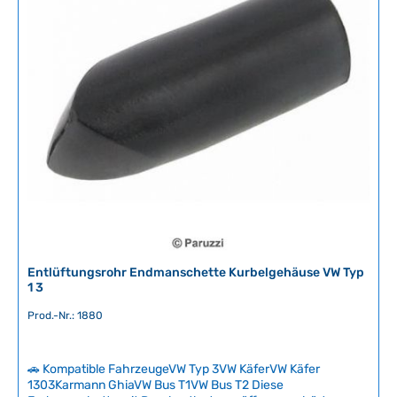
e
GewindegrößeM18 x 1.5
-
r
5
f
T
ü
a
g
g
b
e
a
r
,
L
i
e
f
e
r
Entlüftungsrohr Endmanschette Kurbelgehäuse VW Typ
z
1 3
e
Prod.-Nr.: 1880
i
t
:
🚗 Kompatible FahrzeugeVW Typ 3VW KäferVW Käfer
2
1303Karmann GhiaVW Bus T1VW Bus T2 Diese
-