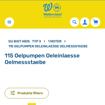
alt springen
Waren
DU BIST HIER:
TYP 3
1 MOTOR
115 OELPUMPEN OELEINLAESSE OELMESSSTAEBE
115 Oelpumpen Oeleinlaesse
Oelmessstaebe
Produkte filtern