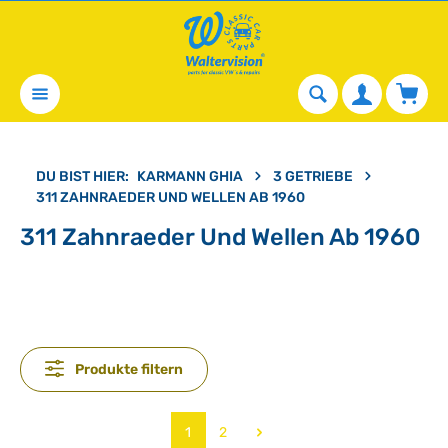
alt springen
Waren
DU BIST HIER:
KARMANN GHIA
3 GETRIEBE
311 ZAHNRAEDER UND WELLEN AB 1960
311 Zahnraeder Und Wellen Ab 1960
Produkte filtern
Seite
Seite
1
2