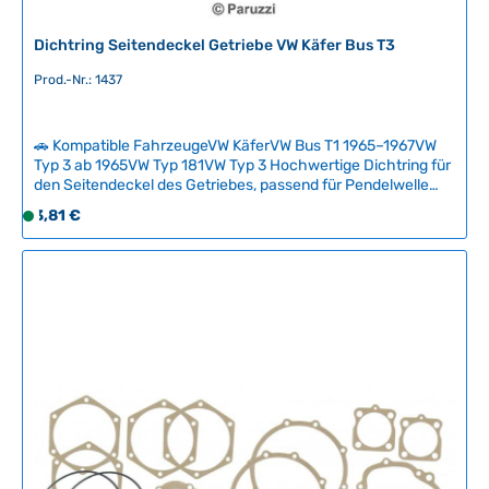
Dichtring Seitendeckel Getriebe VW Käfer Bus T3
Prod.-Nr.: 1437
🚗 Kompatible FahrzeugeVW KäferVW Bus T1 1965–1967VW
Typ 3 ab 1965VW Typ 181VW Typ 3 Hochwertige Dichtring für
den Seitendeckel des Getriebes, passend für Pendelwelle
und Zwischenwelle. Dieser Dichtring verhindert Getriebeöl-
Regulärer Preis:
3,81 €
S
Leckagen am Seitendeckel und ist ein essentielles
o
Verschleißteil bei jeder Getriebeüberholung.Bitte beachten
f
Sie: Diese Dichtung ist ab März 1965 erforderlich. Für ältere
Baujahre ist der B-Dichtungssatz (SKU 1415) ausreichend.
o
Technische Daten HerkunftslandBrasilien Original VW-
r
Nummer113301185A
t
v
e
r
f
ü
g