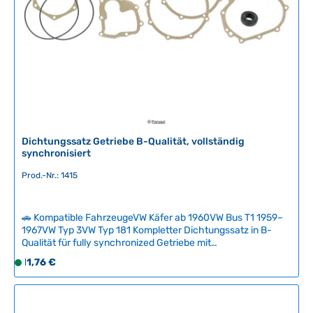
b
a
r
,
L
i
e
f
e
r
Dichtungssatz Getriebe B-Qualität, vollständig
z
synchronisiert
e
Prod.-Nr.: 1415
i
t
:
🚗 Kompatible FahrzeugeVW Käfer ab 1960VW Bus T1 1959–
2
1967VW Typ 3VW Typ 181 Kompletter Dichtungssatz in B-
-
Qualität für fully synchronized Getriebe mit
5
Primärwellendichtung, vier Pendelachseinstelldichtungen
Regulärer Preis:
11,76 €
S
T
(0,20 mm) und Hinterwellendichtungen. Der Satz ist
o
a
universell für verschiedene Getriebetypen einsetzbar – je
f
nach Ausführung (Pendelachse oder IRS) können
g
zusätzliche Einzelteile wie Lagerhülse und Sicherungsring
o
e